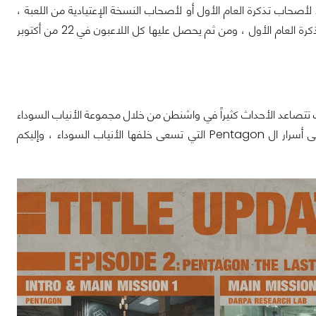
حتوى إضافي لكل اللاعبين سواء لأصحاب تذكرة العام الأول أو لأصحاب النسخة الإعتيادية من اللعبة ،
حيث يصدر التحديث ف 15 من أكتوبر المقبل لجميع المنصات وبشكل حصري لأصحاب تذكرة العام الأول ، ومن ثم يحصل عليها كل اللاعبون في 22 من أكتوبر
تصاعد الأحداث كثيراً في واشنطن من خلال مجموعة الأنياب السوداء
والتي تنشر الفوضى في كل مكان ليتوجب على العملاء مقاتلة ذلك الشر والمحافظة على أسرار ال Pentagon التي تسعى خلفها الأنياب السوداء ، وإليكم