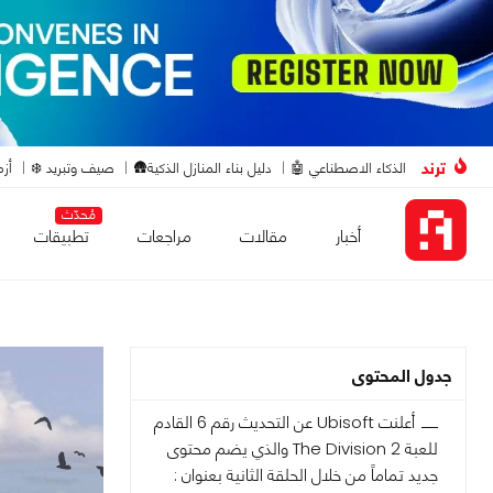
ترند
الذكاء الاصطناعي 🤖
دليل بناء المنازل الذكية🛖
صيف وتبريد ❄️
أزم
مُحدّث
أخبار
مقالات
مراجعات
تطبيقات
جدول المحتوى
أعلنت Ubisoft عن التحديث رقم 6 القادم
للعبة The Division 2 والذي يضم محتوى
جديد تماماً من خلال الحلقة الثانية بعنوان :