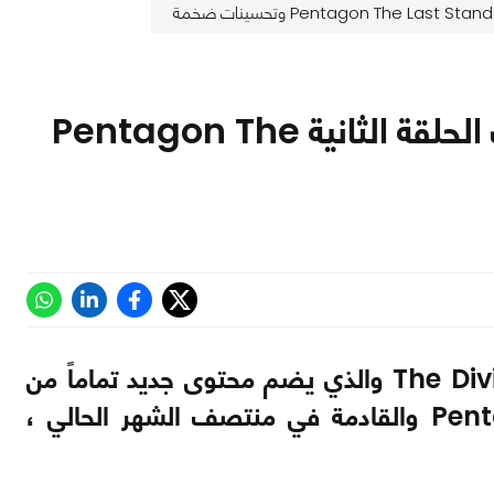
تحديث جديد للعبة The Division 2 يضيف الحلقة الثانية Pentagon The
أعلنت Ubisoft عن التحديث رقم 6 القادم للعبة The Division 2 والذي يضم محتوى جديد تماماً من
خلال الحلقة الثانية بعنوان : Pentagon The Last Stand والقادمة في منتصف الشهر الحالي ،