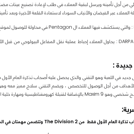
وائي من أجل تأمينه ويرسل لبقية العملاء في طلب لإعادة تصنيع عينات م
ة العملاء عبر الفيضان والأنياب السوداء لاستعادة القلعة الأخيرة وبعد تأم
مختبرات أبحاث DARPA : يحاول العملاء إحباط عملية نقل المفاعل البيولوجي 
ديدة :
فة لقنبلة كهرومغناطيسية ومهارة خلية البارع
رية:
ل فقط من The Division 2 وتتضمن مهمتان في المارينا والسفارة :