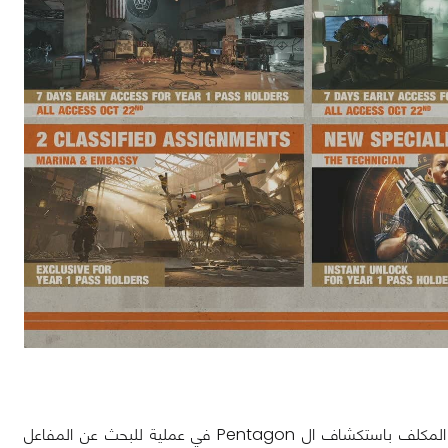
تتلخص القصة التي تمهد لمهمتان رئيسيتان في وصول إرسال غريب من أحد العملاء المكلف باستكشاف ال Pentagon في عملية للبحث عن المفاعل