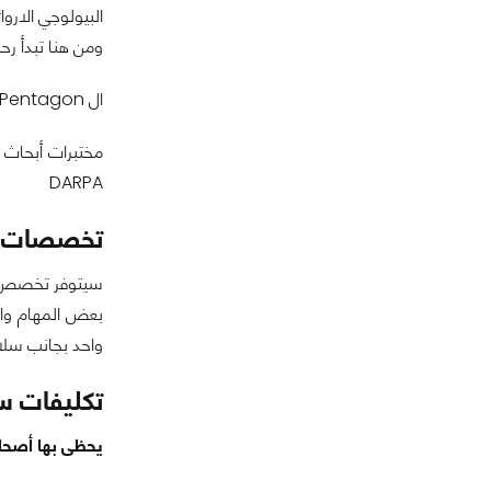
البيولوجي الار
ومن هنا تبدأ رحل
ال Pentagon : والتي يستكشف فيها العملاء ال Pentagon في محاولة للوصول لموقع المفاعل البيولوجي قبل أيدي الأنياب السوداء
DARPA
تخصصات ج
واحد بجانب سلاح شخصي وهو Maxim 9 بالإضا
تكليفات س
يحظى بها أصحاب تذكرة العام الأو