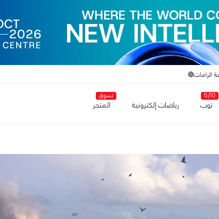
ة الرامات🔴
5/10
تسوق
توب
رياضات إلكترونية
المتجر