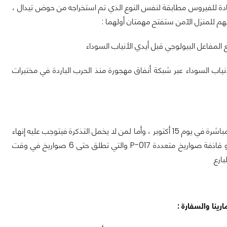
ضادة للفيروس مطابقة لنفس النوع الذي تم استخراجه من حوض تيدال ،
ينهم للمنزل الآمن ستفتح مهمتان أولهما :
من قبل الأنياب السوداء عبر شبكة أنفاق مهجورة منذ الحرب الباردة في مختبرات
سيتوفر تخصص جديد في اللعبة وهو التقني والذي يحصل عليه أصحاب تذكرة العام الأول مباشرة في يوم 15 أكتوبر ، وأما لمن لا يخمل التذكرة فيتوجب عليه إنهاء
بعض المهام والأهداف من أجل الوصول للتخصص ، ويضم التقني سلاح مميز معه وهو قاذفة صواريخ متعددة P-017 والتي تطلق حتى 6 صواريخ في وقت