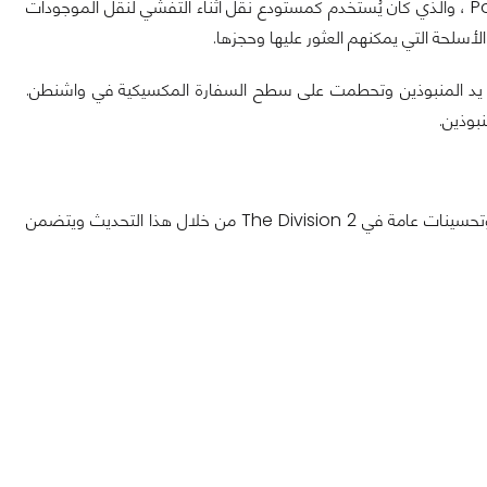
في المارينا يقوم المنبوذون بنقل الأسلحة والإمدادات إلى مرفأ موجود على نهر Potomac ، والذي كان يُستخدم كمستودع نقل أثناء التفشي لنقل الموجودات
لأسلحة التي يمكنهم العثور عليها وحجزها.
على يد المنبوذين وتحطمت على سطح السفارة المكسيكية في واشنطن.
بوذين.
لاحظت Ubisoft العديد من المشاكل التي تخص اللعبة ولذلك قامت بإصدار إصلاحات وتحسينات عامة في The Division 2 من خلال هذا التحديث ويتضمن