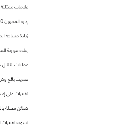
علامات ممتلئة
إدارة المخزون 2.0
زيادة مساحة ال
إعادة موازنة ال
عمليات انتقال خ
تحديث بائع وك
تغييرات على إمد
كمائن محتلة بال
تسوية تغييرات ا