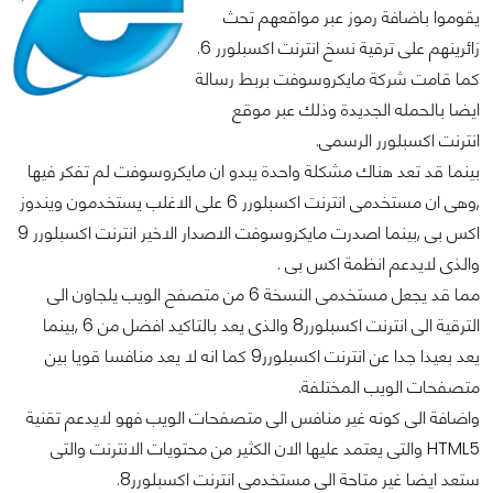
يقوموا باضافة رموز عبر مواقعهم تحث
زائرينهم على ترقية نسخ انترنت اكسبلورر 6.
كما قامت شركة مايكروسوفت بربط رسالة
ايضا بالحمله الجديدة وذلك عبر موقع
انترنت اكسبلورر الرسمى.
بينما قد تعد هناك مشكلة واحدة يبدو ان مايكروسوفت لم تفكر فيها
,وهى ان مستخدمى انترنت اكسبلورر 6 على الاغلب يستخدمون ويندوز
اكس بى ,بينما اصدرت مايكروسوفت الاصدار الاخير انترنت اكسبلورر 9
والذى لايدعم انظمة اكس بى .
مما قد يجعل مستخدمى النسخة 6 من متصفح الويب يلجاون الى
الترقية الى انترنت اكسبلورر8 والذى يعد بالتاكيد افضل من 6 ,بينما
يعد بعيدا جدا عن انترنت اكسبلورر9 كما انه لا يعد منافسا قويا بين
متصفحات الويب المختلفة.
واضافة الى كونه غير منافس الى متصفحات الويب فهو لايدعم تقنية
HTML5 والتى يعتمد عليها الان الكثير من محتويات الانترنت والتى
ستعد ايضا غير متاحة الى مستخدمى انترنت اكسبلورر8.