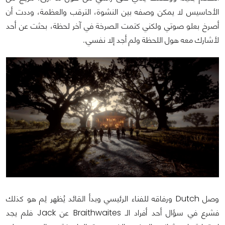
الأحاسيس لا يمكن وصفه بين النشوة، الترقب والعظمة، وددت أن
أصرخ بعلو صوتي ولكني كتمت الصرخة في آخر لحظة، بحثت عن أحد
لأشارك معه هول اللحظة ولم أجد إلا نفسي..
وصل Dutch ورفاقه للفناء الرئيسي وبدأ القائد يُظهر لِم هو كذلك
فشرع في سؤال أحد أفراد الـ Braithwaites عن Jack فلم يجد