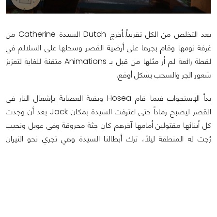
بعد التخلص من الكل تقريباً..أخرج Dutch السيدة Catherine من
غرفة نومها وقام بجرها على أرضية القصر وسحلها على السلالم في
لقطة رائعة لم أر مثلها من قبل بـ Animations متقنة للغاية لتعزيز
شعور الجر والسحب بشكل أوقع.
بدأ الإستجواب فيما قام Hosea وبقية العصابة بإشعال النار في
القصر ليصبح رماداً حتى اعترفت السيدة بمكان Jack بعد أن وجدت
كل أبنائها مقتولين أمامها آخرهم كان جثة محروقة وفي عويل ونحيب
رُجت له المنطقة ليلاً، ترك أبطالنا السيدة وهي تجري نحو النيران
وتحتضنها منتحرةً.