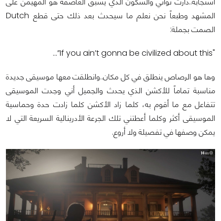
استجابة..دارت ثواني والسكون الذي يسبق العاصفة هو المهيمن على
المشهد وطبعاً نحن نعلم ما سيحدث بعد ذلك حتى قطع Dutch
الصمت بجملة:
"If you ain’t gonna be civilized about this”...
وها هو الرصاص ينطلق في كل مكان..وانطلقت معها موسيقى جديدة
مناسبة تماماً للأكشن الذي يحدث والجميل أني وجدت الموسيقى
تتفاعل مع ما أقوم به، كلما زاد الأكشن كلما زادت حدة وحماسية
الموسيقى أكثر وكلما أعطتني تلك الجرعة الأدرينالية السريعة التي لا
يمكن وصفها في تفصيلة ولا أروع.