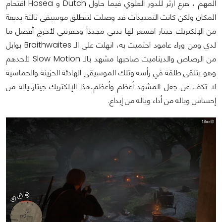
المهم ، هرع أرثر للدور العلوي فيما حاول Dutch و Hosea اقتحام
المكان ولكن كانت التمديدات قد وصلت لتنطلق موسيقى ثالثة بديعة
من الإلكتريك جيتار اقشعر لها بدني مجدداً وحفزتني لأخرج أفضل ما
لدي ومن وراء عامود احتميت به، انهلت على الـ Braithwaites بوابل
من الرصاص والديناميت صاحبها مشهد بالـ Slow Motion لأحدهم
وهو يتلقى طلقة في رأسه وتلك الموسيقى الهادئة الحزينة والحماسية
لا تكف عن جعل المشهد أعظم وأعظم..هذا الإلكتريك جيتار..ياله من
إحساس وياله من أداء وياله من إبداع.