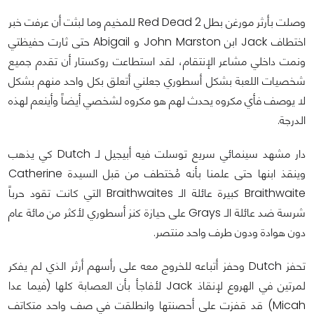
وصلت بأرثر مورغن بطل Red Dead 2 للمخيم وما لبثت أن عرفت خبر
اختطاف Jack ابن John Marston و Abigail حتى ثارت حفيظتي
ونمت داخلي مشاعر الإنتقام، لقد استطاعت روكستار أن تقدم جميع
شخصيات اللعبة بشكل أسطوري جعلني أتعلق بكل واحد منهم بشكل
لا يوصف فأي مكروه يحدث لهم هو مكروه لشخصي أيضاً وأينعم لهذه
الدرجة.
دار مشهد سينمائي سريع توسلت فيه أبيجيل لـ Dutch كي يذهب
وينقذ ابنها حتى علمنا بأنه مُختطف من قبل السيدة Catherine
Braithwaite كبيرة عائلة الـ Braithwaites التي كانت تقود حرباً
شرسة ضد عائلة الـ Grays على حيازة كنز أسطوري لأكثر من مائة عام
دون هوادة ودون طرف واحد منتصر.
تحفز Dutch وحفز أتباعه للخروج معه على رأسهم أرثر الذي لم يفكر
لمرتين في الهروع لإنقاذ Jack لأفاجأ بأن العصابة كلها (فيما عدا
Micah) قد قفزت على أحصنتها وانطلقت في صف واحد متكاتف