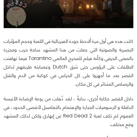
كانت هذه هي أول مرة ألاحظ جودة الفيزيائية في اللعبة وحجم المؤثرات
البصرية والصوتية التي جعلت من هذا المشهد ساحة حرب ومجزرة
بالمعنى الحرفي وكأنه فيلم للمخرج العالمي Tarantino فيما تهافتت
الطلقات على الرؤوس حتى شق Dutch وعصابته طريقهم لداخل
القصر بعد ما أجهزوا على كل الحراس في كوكبة من الدم والقتل
والرصاص المتناثر في كل مكان.
داخل القصر حكاية أخرى، بدايةً ، لقد ذُهلت من روعة الإضاءة الأنيسة
الدافئة و الرسوميات الجبارة والإهتمام بالتفاصيل لأقصى الحدود، في
العموم لم تكف لعبة Red Dead 2 عن إبهاري ولكن لذلك المشهد
وقع مختلف.