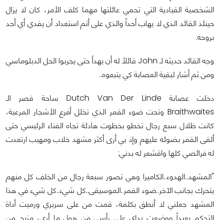
الشخصية القيادية التي تحمي عائلتها مهما كلف الأمر، كان لا يزال
حينئذ القائد الذي لا يهاب أحداً والذي على أتم استعداد أن يفدي أي أحد
بروحه.
وجه القائد حديثه لـ John قائلاً له أن يهدأ حتى يجربوا الحل الدبلوماسي
ومن ثم أشار لبقية العصابة كي يتبعوه..
دخلت عصابة Dutch Van Der Linde ساحة قصر الـ
Braithwaites وتحت ضوء القمر الذي تخلل أفرع الأشجار المرعبة،
كانت ظلال سبع رجال تخطو بخطوت هادئة تجاه الفناء الرئيسي حتى
ألقى القمر بضوئه عليهم وإذ بي أرى أكثر مشهد خلاب ومهيب ارتعدت
له فرائصي كلها واقشعر له بدني:
"المشهد..الهدوء..الكاميرا وهي تصور سبعة رجال من الخلف كل منهم
يتحرك بجانب الآخر..ضوء القمر..الموسيقى..كل شيء..كل شيء في هذا
المشهد جعلني لا أنطق بكلمة، قمت من على سريري ورميت أداة
التحكم بعيداً ووضعت يداي على رأسي من هول ما أرى، مزيج من