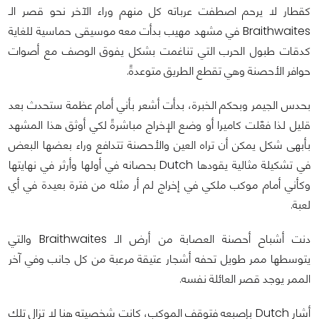
كقطار لا يرحم اصطفت عرباته كل منهم وراء الآخر نحو قصر الـ
Braithwaites في مشهد مهيب بدأت معه موسيقى حماسية للغاية
كدقات طبول الحرب التي تناغمت بشكل يفوق الوصف مع أصوات
حوافر الأحصنة وهي تقطع الطريق متوعدةً.
بحدس الجيمر وبحكم الخبرة، بدأت أشعر بأني أمام عظمة ستحدث بعد
قليل لذا فعّلت كاميرا أو وضع الإخراج مباشرةً لكي أوثق هذا المشهد
بأبهى شكل يمكن أن تراه العين والأحصنة تتدافع وراء بعضها البعض
في تشكيلة مثالية يقودها Dutch بحصانه في أولها وأرثر في نهايتها
وكأني أمام موكب ملكي في إخراج لم أر مثله من فترة بعيدة في أي
لعبة.
دنت أشباح أحصنة العصابة من أرض الـ Braithwaites والتي
يتوسطها ممر طويل تحفه أشجار عتيقة مرعبة من كل جانب وفي آخر
الممر يوجد قصر العائلة نفسه.
أشار Dutch بإصبعه فتوقف الموكب، كانت شخصيته هنا لا تزال تلك