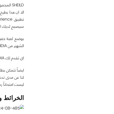
SHEILD
المحمول
سيصبح لديك ادوات قوية 
الشهير من NVIDIA تحول دون ذلك، كما غالباً سمعت عن هذه التقنية.
اي تقدم لك NVIDIA مجموعة رائعة من التطبيقات والدعم لكي تحصل على افضل تجربة ممكنة للعبة عليها.
ايضاً تتمكن بط
لنا عن مدى تدن
ليست امتحاناً ر
الخرائط و