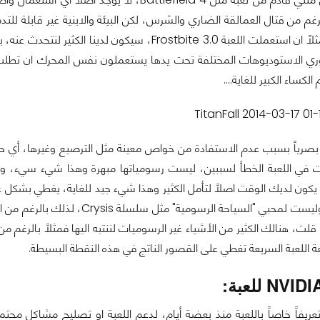
رغم من قتال العمالقة الضاري والشرس، لكن البيئة والابنية غير قابلة لل
لاً ان استعملت اللعبة
Frostbite 3.0
، سيكون لدينا الكثير لنتحدث عنه، ب
ي الاستوديوهات المختلفة تحت يدها يستعملون نفس المحرك ان تطلب الا
لكساء الكبير للغاية....
 بصرياً بسبب عدم الاستفادة من خواص معينة مثل الترصيع وغيرها، أي 
 في اللعبة الخطأ لسببين، ليست رسومياتها مبهرة وهذا شيء سيء، والس
ن يكون لديك الوقت اصلاً لتأمل الكثير وهذا شيء جيد للغاية، يغطي بشكل
 وليست لمحبي "السياحة الرسومية" مثل سلسلة
Crysis
، لذلك بالرغم من ا
 قلت، هنالك الكثير من الأشياء غير الرسوميات لننتبه اليها فمثلاً بالرغم م
ة اللعبة السريعة تغطي على القصور الناتج في هذه النقطة البسيطة.
ريفاً خاصاً باللعبة منذ بعضة أيام، لدعم اللعبة او تصليح مشاكل محتمل