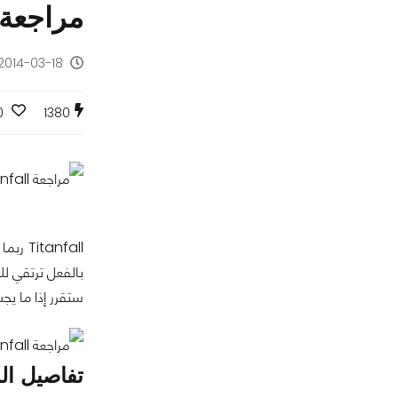
مراجعة Titanfall: صراع العما
2014-03-18 - منذ 12 سنة
0
1380
Titanfall
ربما 
بالفعل ترتقي 
ستقرر إذا ما يج
تفاصيل ال