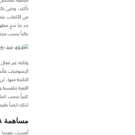
تأكيد، وحتى بال
من الألعاب، فمث
حد ما تدع مطور
غالباً بسبب حجم ا
ولكنه غير فعال
الرسوميات فأنت
الناتجة منها، ل
اللعبة تنافسية
كثيراً بسبب كما
لذلك ايضاً طبيع
مساهمة NVIDIA للعبة:
أصدرت نفيديا تع