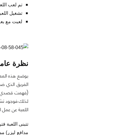
تم لعب اللع
تشغيل اللع
لعبت مع بعض
نظرة عامة
بوضع هذه المعاي
الفريق الذي ضد
(فهمت قصدي؟) ف
لذلك فوجود تشا
اللعبة عن عمل ا
تتبنى اللعبة ف
مدافع ليزر) مما