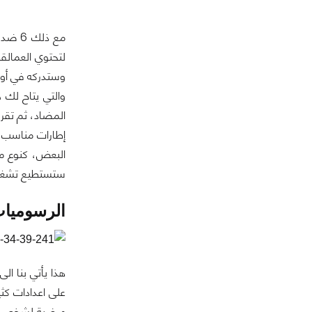
لتحتوي العمالقة
وستدركه في أول
والتي يتاح لك 
المضاد، ثم تقرر 
إطارات مناسب في
البعض، كنوع من
ستستطيع تشغيل ا
الرسوميات
هذا يأتي بنا ال
على اعدادات كث
مرضية لشخص م