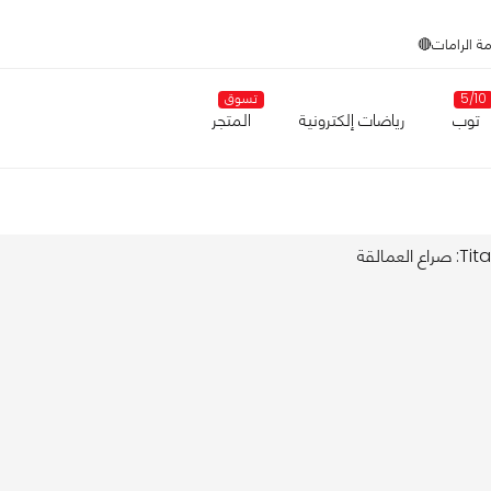
مة الرامات🔴
5/10
تسوق
توب
رياضات إلكترونية
المتجر