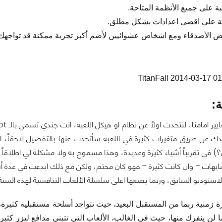
بة على جميع الأنظمة المتاحة.
بة على اقصى اعدادات بشكل مطلق.
 الأصدقاء ومع اشخاص عشوائيين لأَضم أكبر تجربة ممكنة قد تواجهك
:
ير امامنا، لنتحدث اولاً عن نظام او هيكل اللعبة، انت جندي تسمي بالـ
ot
ك عن طريق متغيرات كثيرة في اللعبة سأتحدث عنها بالتفصيل لاحقاً، ا
ي تقريباً أشياء كثيرة وعديدة، وهذا مسموح به ولا مشكلة لي اطلاقاً في
بهات – وان كانت كثيرة – فهو كان محتم، ولكن مع ذلك ابدعت في عدة أشي
لاستوديو السابق، وربما يضعها اعلى سلسلة الألعاب التنافسية لهذه السنة.
ترة زمنية ربما من المستقبل البعيد، حيث تتواجد أسلحة مستقبلية ك
 لن ينفرك منها، حيث في الغالب، الألعاب التي تتبني مدافع ليزر كثيرة