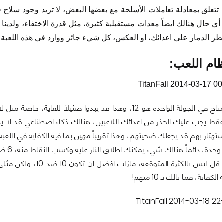
تعلق بمعادلة تعاملات الأسلحة مع بعضها البعض، لا تريد وجود سلاح قوي
ي حال هنالك ايضاً معدات مستقبلية كثيرة، مثل قدرة الاختفاء، ولدين
مطر الدمار على اعدائك، او العكس، كل شيء جائز ووارد في هذه اللعبة.
ام اللعب:
واحدة هو 12، وهذا قد يبدوا ضئيلاً للغاية، خاصة مثل لاعب
ط يجب عليك الحذر من اعدائك اللاعبين، هنالك ذكاء اصطناعي قد لا يبدو
لاستهتار بهم قد يجعلك ضحيتهم، وهذا تقريباً مهين بما فيه الكفاية في اللع
ثرة المتوقعة، مازلت افضل ان تكون 10 ضد 10، ولكن مثلي، لم يعمل الكثيرين حساب الـ
ية، فما بالك بـ 10 منهم!