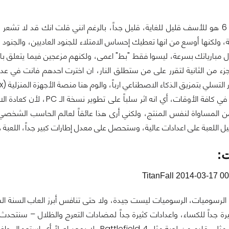
مع ذلك 6 ضد 6 هو للأسف قليل للغاية، قليل جداً، بالرغم انني قلت انك قد ل
، ولكنها أوسع من انها تعطيك إحساس الامتلاء للجنود العاديين، والجنود ذ
 مبارياتك بسرعة، ليسوا فقط "بط" اعمى، ولكنهم مزعجين فيما يتعلق بال
جزء من الثانية لتقرر على من ستطلق النار، ان اخترت احدهم فانت في ع
التسلي بتمزيق الذكاء الاصطناعي ارباً، والوم هنا منصة الأجهزة المنزلية (
x
 كافة الأوقات، أي انه اثر سلباً على تطوير نسخة الـ
PC
، لأن كعادة ا
 المساواة لنفس المنتج، ولكني أرى هذا عائقاً لعالم الحاسب الشخص
للعبة على اعدادات عالية، وستحصل على معدل إطارات كبير جداً، اللعبة خفي
:
ى الرسوميات، الرسوميات ليست جيدة، ولا حتى تنافس أبرز العاب السنة الساب
يرة جداً للكساء، واعدادات كثيرة جداً لمضادات التعرج والظلال – سنتح
ثلي قادم من لعبة مثل
Battlefield 4
، لا يوجد اصلاً أي استعمال وا