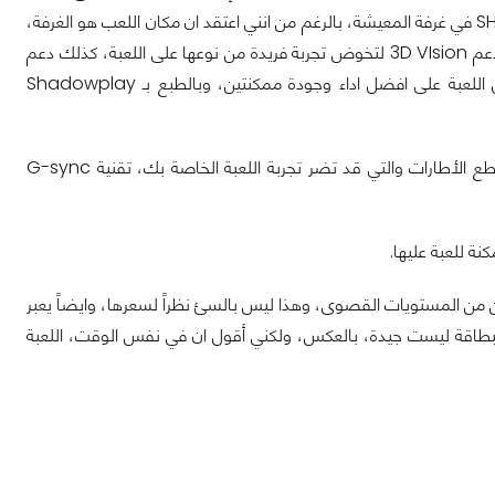
SH
في غرفة المعيشة، بالرغم من انني اعتقد ان مكان اللعب هو الغرفة،
الا ان هذا يطرح لك خياراً محتملاً اضافياً لكي تستمتع باللعبة بطريقة مختلفة، اضافة الى دعم 3D VIsion لتخوض تجربة فريدة من نوعها على اللعبة، كذلك دعم
تطبيق Geforce Experience من تحديد اعدادات جهازك المناسبة بدون عناء لتشغيل اللعبة على افضل اداء وجودة ممكنتين، وبالطبع بـ Shadowplay
بوضع لعبة خفيفة معدل اطاراتها عالية مثل هذه امامنا، قد تواجهك مشكلة، مشكلة تقطع الأطارات والتي قد تضر تجربة اللعبة الخاصة بك، تقنية G-sync
ين من المستويات القصوى، وهذا ليس بالسئ نظراً لسعرها، وايضاً يعبر
البطاقة ليست جيدة، بالعكس، ولكني أقول ان في نفس الوقت، اللعبة