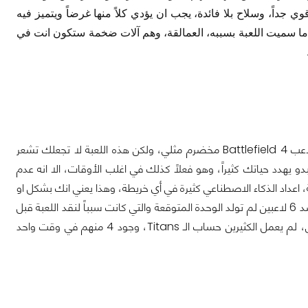
 جداً، وسلاح بلا فائدة، يجب ان يؤدي كلاً منها غرضاً ويتميز فيه
ا ما سميت اللعبة بسببه، العمالقة، وهم آلات ضخمة ستكون انت في
Battlefield 4
مخضرم مثلي، ولكن هذه اللعبة لا تجعلك تشعر
 يهدد حياتك كثيراً، وهو فعلاً كذلك في اغلب الأوقات، الا انه عدم
بة، اعداد الذكاء الاصطناعي كثيرة في أي خريطة، وهذا يعني انك بشكل او
بأخر لن تشعر بالوحدة، دائماً هنالك شيء يمكنك اطلاق النار عليه وكسب النقاط منه، 6 ضد 6 لاعبين لم تولد الوحدة المتوقعة والتي كانت سبباً لنقد اللعبة قبل
Titans
، وجود 4 منهم في وقت واحد