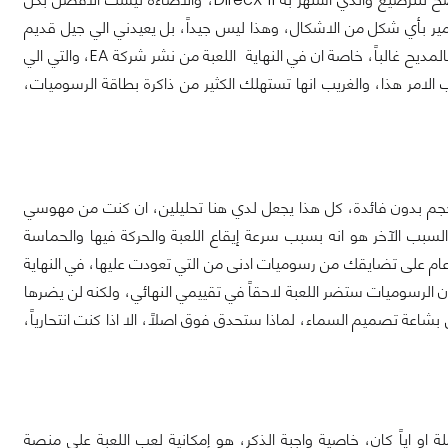
تدمير بأي شكل من الاشكال، وهذا ليس جيداً، بل يعيدني الي جيل قديم
المديح غالباً، خاصة ان في النهاية اللعبة من نشر شركة
EA
، والتي الي
مر هذا، والغريب انها تستهلك الكثير من ذاكرة بطاقة الرسوميات،
حجم بدون فائدة، كل هذا يجعل لدي هنا تحليلين، ان كنت من مهوسي
بب الآخر هو انه بسبب سرعة إيقاع اللعبة والحركة فيها والحماسة
 عام على تضايقك من رسوميات ادنى من التي تعودت عليها، في النهاية
ن الرسوميات ستضر اللعبة لاحقاً في تقييمي النهائي، ولكنه لن يضرها
ن بشاعة تصميم السماء، لماذا ستحدق فوق اصلاً، الا اذا كنت انتحارياً،
ة او اياً كان، خاصية واجبة الذكر، هو إمكانية لعب اللعبة على منصة