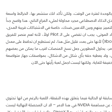
ا تشعر بالوحدة لفترة من الوقت، ولكن تأكد انك ستشعر بها، الخرائط واسعة
ي الذكاء الاصطناعي مجرد محاولة لمليء الفراغ الناتج، هذا واضح جداً
تمييز بينهم وبين اللاعبين ضدك، خاصة في الاشتباكات قريبة المدى،
داد الموتى، يجب ان تقضي على الـ
Pilot
اولاً، لأنه اهم عنصر للفريق
Xbo
) لأنها حتى بعدد قليل مثل هذا، لم تستطيع ان تحافظ على معدل
لامر، يحاول المطورين جعل نسخ المنصات اقرب ما يمكن من بعضهم
ي، ولا يعطيه حقه بأي شكل من الاشكال، بمواصفات جهاز متواضعة
فة للغاية، ولكنها ليست اجمل لعبة رأيتها حتى الآن.
قة او الحالية فيما يتعلق بهذه النقطة، اللعبة بالرغم من انها تحتوي
دث عن مساهمة
NVIDIA
في هذا الامر – الا ان المحصلة النهائية ليست
ضح للترصيع والذي اشتهر به
DirecX 11
، والاضاءة ليست الأفضل بكل