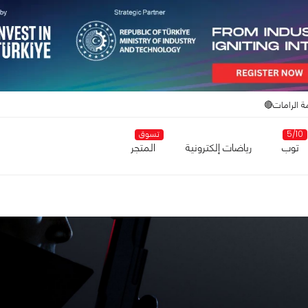
ة الرامات🔴
5/10
تسوق
توب
رياضات إلكترونية
المتجر