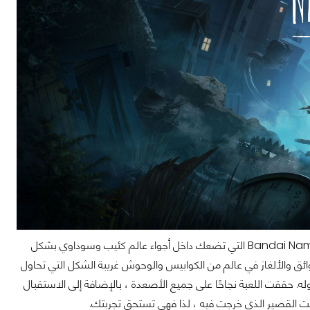
لعبة كوابيس صغيرة 2 هي الجزء الثاني من سلسلة المطور Tarsier Studios والناشر Bandai Namco التي تضعك داخل أجواء عالم كئيب وسوداوي بشكل
عوائق والألغاز في عالم من الكوابيس والوحوش غريبة الشكل التي تحاول
حققت اللعبة نجاحًا على جميع الأصعدة ، بالإضافة إلى الاستقبال
وقت القصير الذي خرجت فيه ، لذا فهي تستحق تجربتك.