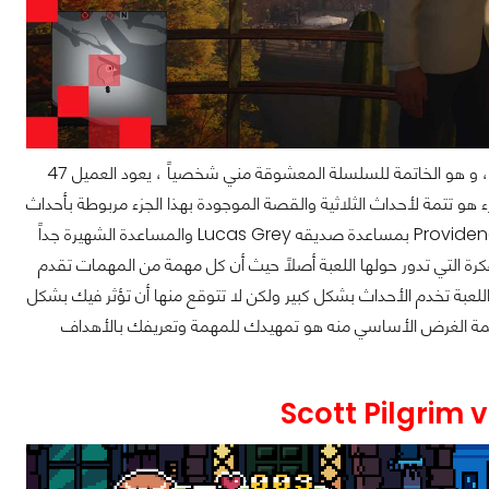
اللعبة الأولى معنا هي Hitman 3 ، إنه الجزء الثالث من الثلاثية الحديثة لأعظم عنوان تخفي ، و هو الخاتمة للسلسلة المعشوقة مني شخصياً ، يعود العميل 47
ء هو تتمة لأحداث الثلاثية والقصة الموجودة بهذا الجزء مربوطة بأحداث
الجزء الثاني من اللعبة. المهمة تتمثل في محاولة العميل 47 التخلص من زعماء مؤسسة Providence بمساعدة صديقه Lucas Grey والمساعدة الشهيرة جداً
 ينتقل العميل 47 إلى أكثر من دولة وهي الفكرة التي تدور حولها اللعبة أصلاً حيث أن كل مهمة من المهمات تقدم
لعبة تخدم الأحداث بشكل كبير ولكن لا تتوقع منها أن تؤثر فيك بشكل
مة الغرض الأساسي منه هو تمهيدك للمهمة وتعريفك بالأهداف
Scott Pilgrim 