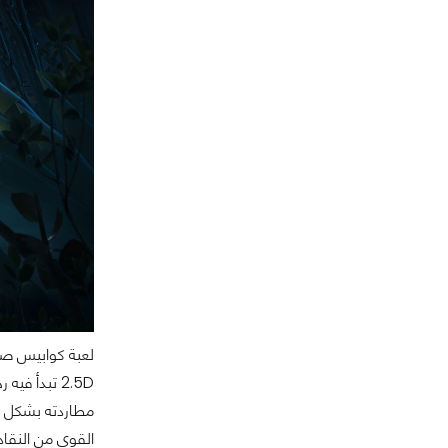
2.5D تبدأ 
مطاردته بشكل ح
القوي من النقاد