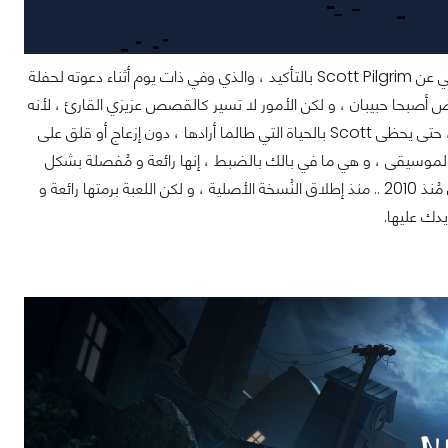
لعبة الآركيد الأفضل حتى الآن خلال 2021 و الأفضل خلال الربع الأول بالتأكيد ، القصة تحكي عن Scott Pilgrim بالتأكيد ، والذي وفي ذات يوم أثناء دعوته لحفلة
لتقت عيناهما ببعضهما البعض أصبحا حبيبان ، و لكن الأمور لا تسير كالقصص عزيزي القارئ ، لأنه
يجب على سكوت الآن أن يتغلب على كُل من كان له علاقة حب مع Ramona في السابق ، حتى يحظى Scott بالحياة التي طالما أرادها ، دون إزعاج أو قلق على
الموسيقى ، و هي ما في بالك بالضبط ، إنها رائعة و مُفصلة بشكل
غير طبيعي ، ستلتصق بذهنك حتى إن سمعتها لمرة واحدة ، أعرف أن الموسيقى قديمة أي مُنذ 2010 .. منذ إطلاق النُسخة الأصلية ، و لكن اللعبة برمتها رائعة و
دك عليها.