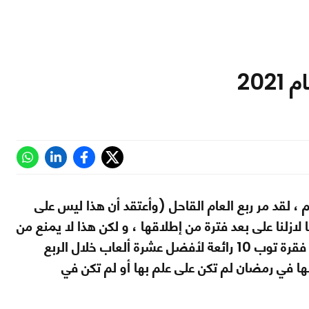
يم ، لقد مر ربع العام القاحل (وأعتقد أن هذا ليس على
) ، و مع وجود بعض العناوين الجيدة خلال عام 2021 فإننا لازلنا على بعد فترة من إطلاقها ، و لكن هذا لا يمنع من
وجود العناوين الرائعة و التي تستحق وضعها في مقال لربع فقير ، إليكم فقرة توب 10 رائعة لأفضل عشرة ألعاب خلال الربع
بها في رمضان لم تكن على علم بها أو لم تكن في