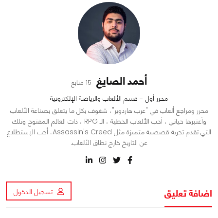
أحمد الصايغ
15 متابع
محرر أول - قسم الألعاب والرياضة الإلكترونية
محرر ومراجع ألعاب في "عرب هاردوير"، شغوف بكل ما يتعلق بصناعة الألعاب
وأعتبرها حياتي ، أحب الألعاب الخطية ، الـ RPG ، ذات العالم المفتوح وتلك
التي تقدم تجربة قصصية متميزة مثل Assassin's Creed، أحب الإستطلاع
عن التاريخ خارج نطاق الألعاب.
اضافة تعليق
تسجيل الدخول