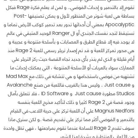
تقوم إلا بالتدمير و إحداث الفوضي...
و لمن لا يعلم فكرة Rage فبكل
بساطة هي لعبة شوتر من المنظور لأول و يمكن تصنيفها Post-
Apocalyptic بمعني أن أحداثها تدور بعد تدمير كوكب الأرض تماما و
تستيقظ لتجد نفسك الجندي أو ال Ranger الوحيد المتبقي في عالم
لا يوجد فيه إلا قطاع الطرق و العصابات و بأسلحة متنوعة و عجيبة و
هي محور تمركز اللعبة
و قد تم إصدار تريلر رسمي للعبة Rage 2 منذ
أيام قليلة و الذي لم ينذر بأي جديد تجاه القصة حيث ركز التريلر علي
المعارك سواء بالعربات أو الأسلحة المتنوعة ، التي يمكنك إحداث ما
تشتهيه من فوضي باستخدامها و هي تتشابه في ذلك مع Mad Max
و Just cause .. وليس هذا بالغريب فاللعبة من صنع Avalanche
Studios مطورة Just cause و ID Software ، فلا تتعلق بآمال
وجود قصة في Rage 2 كثيرا و ذلك لتأكيد مخرج اللعبة بنفسه
Magnus Nedfors علي أن اللعبة تركز علي حرية اللاعب في القيام
بالتدمير و الفوضي أكثر مما تركز علي تقديم قصة ..و لكن سنري ماذا
سوف تقدم Rage 2 للساحة عندما نقوم بمراجعتها ، فهي تظل واحدة
من الألعاب المنتظرة و بشدة لهذا الشهر