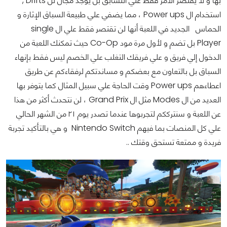
بها و لا يقتصر الأمر فقط علي التسابق بل يوجد مجال لل Drifts ,
استخدام ال Power ups ، مما يضفي علي طبيعة السباق الإثارة و
الحماس
الجديد في اللعبة أنها لن تقتصر فقط علي ال single
Player بل تضم و لأول مرة مود Co-Op حيث تمكنك اللعبة من
الدخول إلي فريق و علي فريقك التغلب علي الخصم ليس فقط بإنهاء
السباق بل بالتعاون مع بعضكم و مساندتكم لرفقاءكم عن طريق
اعطاءهم Power ups وقت الحاجة علي سبيل المثال
كما يتوفر بها
العديد من ال Modes مثل ال Grand Prix ، لن نتحدث أكثر من هذا
عن اللعبة و سنترككم لتجربوها عندما تصدر يوم ٢١ من الشهر الحالي
علي كل المنصات بما فيهم Nintendo Switch و هي بالتأكيد تجربة
فريدة و ممتعة تستحق وقتك ..