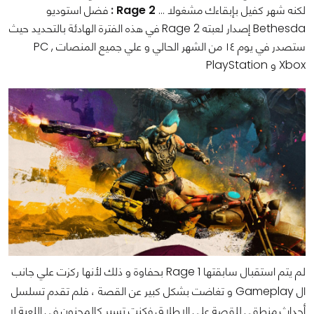
لكنه شهر كفيل بإبقاءك مشغولا ...
Rage 2
:
فضل استوديو
Bethesda إصدار لعبته Rage 2 في هذه الفترة الهادئة بالتحديد حيث
ستصدر في يوم ١٤ من الشهر الحالي و علي جميع المنصات PC ,
Xbox و PlayStation
لم يتم استقبال سابقتها Rage 1 بحفاوة و ذلك لأنها ركزت علي جانب
ال Gameplay و تغاضت بشكل كبير عن القصة ، فلم تقدم تسلسل
أحداث منطقي للقصة علي الإطلاق فكنت تسير كالمجنون في اللعبة لا