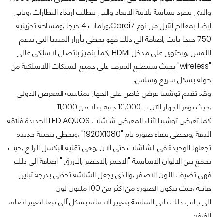
والذى ينفرد بشاشة ثلاثية الابعاد والتى تتطلب ارتداء النظارات ,وياتى
ايضا بمعالج انتيل من نوع Corei7,ورامات 4 جيجا ,ومساحة تخزينية
750 جيجا بايت ,اضافة الى ذلك فهو يحظى بأزرار الميديا التى تدعم
اللمس ,ويحتوى على مدخل HDMI ,كما يتميز باتصال لاسلكى عالى
"wireless" بحيث يستطيع التعرف على جميع الشبكات اللاسلكية من
حوله بشكل سريع وسلس.
وقد تقدم توشيبا عرض خاص على الجهاز بمناسبة المعرض الدولى
,حيث توفر الجهاز الآن ب10,000 جنيه بدلا من 11,000.
كما تعرض توشيبا اثناء المعرض شاشات LED AQUOS الجديدة فائقة
الدقة ,وتحظى بنقاء صورة تام "1920X1080" ,وتحظى بتقنية جديدة
تجعلها الوحيدة فى الشاشات حتى الان ,وهى تقنية البكسل الرابع ,حيث
تجمع بين الالوان الاساسية "الاحمر ,الاخضر ,الازرق " اضافة الى ذلك
فهى تضيف اللون الاصفر ,والذى يجعل الشاشة تحظى بدرجة تباين
هائلة ,حيث تتكون الصورة من اكثر من 100 مليون لون.
الى جانب ذلك تاتى الشاشة بتغيير الاضاءة بشكل آلى تبعا لتغيير اضاءة
الغرفة.