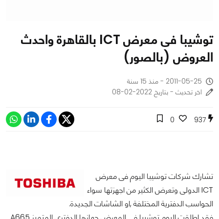
توشيبا فى معرض ICT بالقاهرة واحدث
العروض (بالصور)
2011-05-25 - منذ 15 سنة
اخر تحديث - بتاريخ 2022-02-08
0
937
تشارك شركات توشيبا اليوم فى معرض
ICT الدولى وتعرض الكثير من اجهزتها سواء
الحواسب الدفترية المختلفة ,او الشاشات الجديدة.
فقد اطلقت اليوم توشيبا فى المعرض جهازها الدفترى المتميز A665