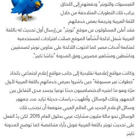
الفيسبوك والتويتر" ودفعتهم إلى اللحاق
بركب تلك التطورات المتلاحقة من خلال
اللغة العربية وترجمة بعض خدماتهم.
فقد أعلن المسئولون عن موقع "تويتر" عن إرسال أول تحديث له باللغة
العربية شمل لائحة أنشأها الموقع ضمّت اقتراحات لمستخدميه
لمتابعة أحداث مصر كما احتوت اللائحة على عناوين تويتر لصحفيين
وناشطين ومشاهير مصريين وفق المدونة "نتاشا تاينز".
وكانت مواقع إعلامية تقليدية إلى جانب مواقع إعلام اجتماعي باتخاذ
"خطوات غير مسبوقة" حين باشروا بعرض خدماتهم باللغة العربية لأول
مرّة وهو ما اعتبره الاختصاصيون حدثا نوعيا يجسد مدى التفاعل بين
الجمهور وتلك الوسائل. وأظهرت دراسات حديثة تزايد عدد جمهور
وسائل الإعلام الجديد في العالم العربي متوقعة أن تجتذب تلك
الوسائل نحو مائة مليون مشارك عربي بحلول العام 2015. لكن ردّ الفعل
على تحديث تويتر باللغة العربية قوبل بآراء متناقضة كما توضح المدونة
تاينز.