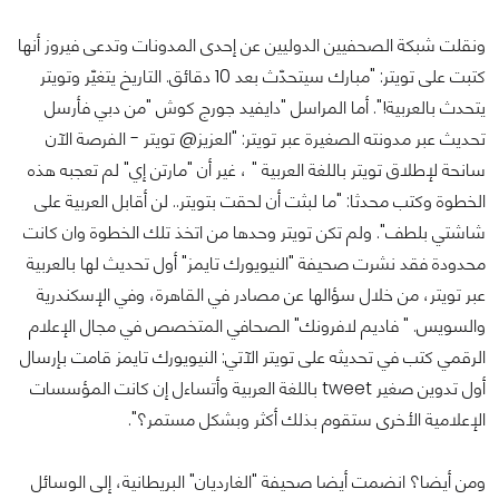
ونقلت شبكة الصحفيين الدوليين عن إحدى المدونات وتدعى فيروز أنها
كتبت على تويتر: "مبارك سيتحدّث بعد 10 دقائق. التاريخ يتغيّر وتويتر
يتحدث بالعربية!". أما المراسل "دايفيد جورج كوش "من دبي فأرسل
تحديث عبر مدونته الصغيرة عبر تويتر: "العزيز@ تويتر - الفرصة الآن
سانحة لإطلاق تويتر باللغة العربية " ، غير أن "مارتن إي" لم تعجبه هذه
الخطوة وكتب محدثا: "ما لبثت أن لحقت بتويتر.. لن أقابل العربية على
شاشتي بلطف". ولم تكن تويتر وحدها من اتخذ تلك الخطوة وان كانت
محدودة فقد نشرت صحيفة "النيويورك تايمز" أول تحديث لها بالعربية
عبر تويتر، من خلال سؤالها عن مصادر في القاهرة، وفي الإسكندرية
والسويس. " فاديم لافرونك" الصحافي المتخصص في مجال الإعلام
الرقمي كتب في تحديثه على تويتر الآتي: النيويورك تايمز قامت بإرسال
أول تدوين صغير tweet باللغة العربية وأتساءل إن كانت المؤسسات
الإعلامية الأخرى ستقوم بذلك أكثر وبشكل مستمر؟".
ومن أيضا؟ انضمت أيضا صحيفة "الغارديان" البريطانية، إلى الوسائل