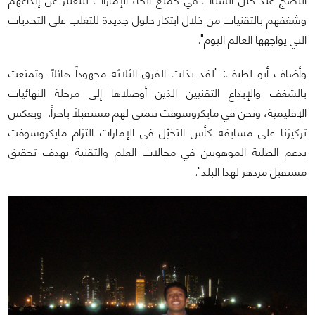
النضج عند جيل الشباب في جميع أنحاء الإمارات للتعبير عن إبداعهم
وشغفهم بالتقنيات من خلال ابتكار حلول جديدة للتغلب على التحديات
التي يواجهها العالم اليوم".
وأضاف أبو لطيف: "لقد بذلت الفرق الثلاثة مجهوداً هائلاً وتمتعت
بالشغف والإبداع التقنيين الذين أوصلاها إلى مرحلة النهائيات
الإقليمية، ونحن في مايكروسوفت نتمنى لهم مستقبلاً باهراً. ويعكس
تركيزنا على مسابقة كأس التخيّل في الإمارات التزام مايكروسوفت
بدعم الطلبة الموهوبين في مجالات العلم والتقنية بهدف تحقيق
مستقبل مزدهر لهذا البلد".