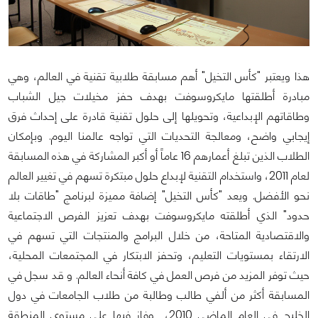
هذا ويعتبر "كأس التخيل" أهم مسابقة طلابية تقنية في العالم، وهي
مبادرة أطلقتها مايكروسوفت بهدف حفز مخيلات جيل الشباب
وطاقاتهم الإبداعية، وتحويلها إلى حلول تقنية قادرة على إحداث فرق
إيجابي واضح، ومعالجة التحديات التي تواجه عالمنا اليوم. وبإمكان
الطلاب الذين تبلغ أعمارهم 16 عاماً أو أكبر المشاركة في هذه المسابقة
لعام 2011، واستخدام التقنية لإبداع حلول مبتكرة تسهم في تغيير العالم
نحو الأفضل. ويعد "كأس التخيل" إضافة مميزة لبرنامج "طاقات بلا
حدود" الذي أطلقته مايكروسوفت بهدف تعزيز الفرص الاجتماعية
والاقتصادية المتاحة، من خلال البرامج والمنتجات التي تسهم في
الارتقاء بمستويات التعليم، وتحفز الابتكار في المجتمعات المحلية،
حيث توفر المزيد من فرص العمل في كافة أنحاء العالم. و قد سجل في
المسابقة أكثر من ألفي طالب وطالبة من طلاب الجامعات في دول
الخليج في العام الماضي 2010، وفاز فيها على مستوى المنطقة