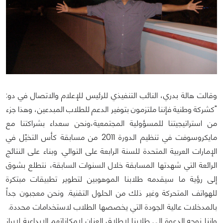
وقالت هالة بدري، النائب التنفيذي للرئيس للإعلام والاتصال في دو:
"كشركة وطنية فإننا ملتزمون بتوفير الدعم للطلاب المبدعين، وهذا جزء
من استراتيجيتنا للمسؤولية المجتمعية،ونحن سعداء بشراكتنا مع
مايكروسوفت في تنظيم الدورة 2011 من مسابقة كأس التخيّل في
الإمارات العربية المتحدة للسنة الرابعة على التوالي. وبناء على النتائج
الرائعة التي شهدتها المسابقة خلال السنوات السابقة، نتطلع بشوق
إلى رؤية ما سيقدمه طلابنا الموهوبين لتطوير تطبيقات مبتكرة
للهواتف المتحركة وغير ذلك من الحلول التقنية. ونحن معجبون جداً
بالمدخلات عالية الجودة التي يخصصها الطلاب لاستخدامات محددة.
وإننا نوجه الدعوة إلى طلابنا لإطلاق العنان لإمكاناتهم الإبداعية لإبراز