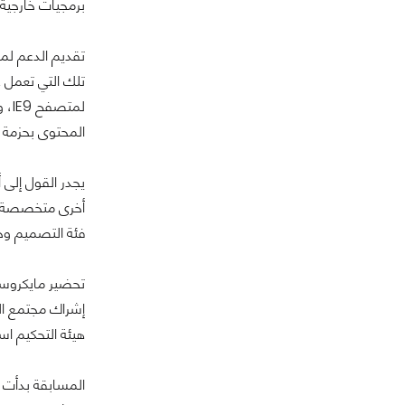
برمجيات خارجية، مثل Silverlight وFlash، لأداء وظائفها بغرض توفير فرص النجاح لمتجر أو متاجر 
لمت
المحتوى بحزمة واحدة تتضمن ثلاث لغات؛ وهي pt
يجدر القول إلى 
فئة التصميم وخبرة ا
هيئة التحكيم اس