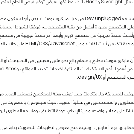
تطبيقاتها التي تنوي تشغيلها مستقبلا.
صفح IE9، وأحدث نسخة تجريبية من متصفح كروم وأيضا آخر نسخة تجريبية من مت
HTML/CSS/Javascri على جانب العميل، أما على جانب الخادم "السيرفر" فلا توجد أي قيود أو شروط.
أن مايكروسوفت تتطلع باهتمام بالغ نحو فئتين معينتين من التطبيقات أو 
لمستخدم أو design/UX.
تنادًا على معايير واضحة وهي: الإبداع، جودة التطبيق، وملائمة المحتوى ل