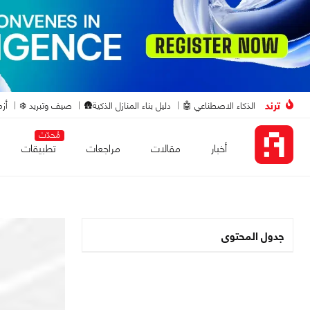
ترند
الذكاء الاصطناعي 🤖
دليل بناء المنازل الذكية🛖
صيف وتبريد ❄️
أزم
مُحدّث
أخبار
مقالات
مراجعات
تطبيقات
جدول المحتوى