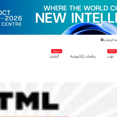
ة الرامات🔴
5/10
تسوق
توب
رياضات إلكترونية
المتجر