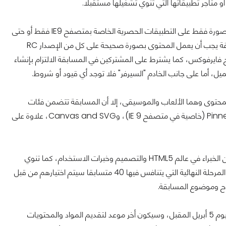
تقديم الدعم لمسابقة Dev Unplugged من قبل مايكروسوفت لا يعني أنها ستكون محصورة فقط على التطبيقات الحصرية الخاصة بمتصفح IE9 فقط أو حتى
تلك التي تعمل على المتصفح بصورة أفضل من بقية المتصفحات، فوفقا لشروط المسابقة يجب أن يعمل المحتوى بصورة صحيحة على كل من الإصدار RC
صفح فايرفوكس، كما يشترط على المشتركين في المسابقة الالتزام بإنشاء
المحتوى وهما الألعاب والموسيقى، إلا أن المسابقة تتضمن فئات
أخرى متخصصة من أهمها؛ أهم الاستخدامات المبتكرة لخدمات تحديد المواقع، وPinned Sites (خاصية في متصفح IE 9)، وCanvas and SVG، علاوة على
تحضير مايكروسوفت للمسابقة جاء متكاملاً حيث كونت هيئة للمحكمين تضمنت العديد من الخبراء في عالم HTML5 والتصميم وخبرات الاستخدام، كما تنوي
إشراك مجتمع المطورين والمستخدمين في عملية التقييم، حيث سيقومون بالتصويت في المرحلة النهائية التي يتنافس فيها 40 متسابقا سيتم اختيارهم من قبل
روح وموضوع المسابقة.
المسابقة بدأت فعالياتها يوم 1 مارس،، وسيتم فتح معرض التطبيقات للتصويت بداية من يوم 5 أبريل المقبل، وسيكون أخر موعد لتقديم المواد والمحتويات