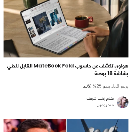
هواوي تكشف عن حاسوب MateBook Fold القابل للطي
بشاشة 18 بوصة
يرفع الأداء بنحو 25% 😮💻
بقلم زينب شريف
منذ يومين