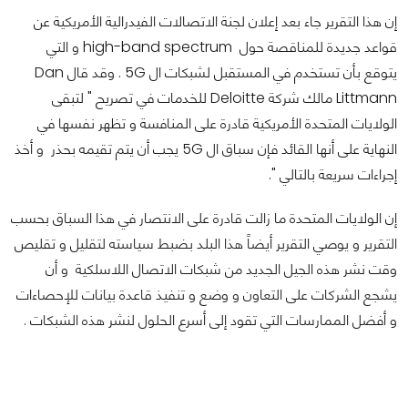
إن هذا التقرير جاء بعد إعلان لجنة الاتصالات الفيدرالية الأمريكية عن
قواعد جديدة للمناقصة حول high-band spectrum و التي
يتوقع بأن تستخدم في المستقبل لشبكات ال 5G . وقد قال Dan
Littmann مالك شركة Deloitte للخدمات في تصريح " لتبقى
الولايات المتحدة الأمريكية قادرة على المنافسة و تظهر نفسها في
النهاية على أنها القائد فإن سباق ال 5G يجب أن يتم تقيمه بحذر و أخذ
إجراءات سريعة بالتالي ".
إن الولايات المتحدة ما زالت قادرة على الانتصار في هذا السباق بحسب
التقرير و يوصي التقرير أيضاً هذا البلد بضبط سياسته لتقليل و تقليص
وقت نشر هذه الجيل الجديد من شبكات الاتصال اللاسلكية و أن
يشجع الشركات على التعاون و وضع و تنفيذ قاعدة بيانات للإحصاءات
و أفضل الممارسات التي تقود إلى أسرع الحلول لنشر هذه الشبكات .