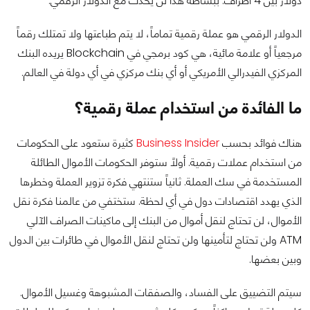
دولار بين 4 أطراف. ببساطة هذا لن يحدث مع الدولار الرقمي.
الدولار الرقمي هو عملة رقمية تماماً، لا يتم طباعتها ولا تمتلك رقماً
مرجعياً أو علامة مائية، هي كود برمجي في Blockchain يريده البنك
المركزي الفيدرالي الأمريكي أو أي بنك مركزي في أي دولة في العالم.
ما الفائدة من استخدام عملة رقمية؟
هناك فوائد بحسب
Business Insider
كثيرة ستعود على الحكومات
من استخدام عملات رقمية. أولاً ستوفر الحكومات الأموال الطائلة
المستخدمة في سك العملة. ثانياً ستنتهي فكرة تزوير العملة وخطرها
الذي يهدد اقتصادات دول في أي لحظة. ستختفي من عالمنا فكرة نقل
الأموال، لن تحتاج لنقل أموال من البنك إلى ماكينات الصراف الآلي
ATM ولن تحتاج لتأمينها ولن تحتاج لنقل الأموال في طائرات بين الدول
وبين بعضها.
سيتم التضييق على الفساد، والصفقات المشبوهة وغسيل الأموال.