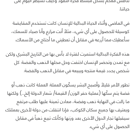
نناقش معكم بشكل مبسط فكرة النقود وكيف تسيطر اليوم على
حياتنا.
في الماضي وأثناء الحياة البدائية للإنسان كانت تستخدم المقايضة
كوسيلة للحصول على أي شيء، مثلاً أنت مزارع وأنا صياد للسمك،
سأعطيك مما أزرعه في مقابل أن تعطيني ما أحتاج من الأسماك.
هذه الفكرة البدائية استمرت لفترة لا بأس بها من التاريخ البشري ولكن
مع تمدن وتحضر الإنسان اختفت وحل محلها الذهب والفضة. كل
شخص يحدد قيمة منتجه ويبيعه في مقابل الذهب والفضة.
تطور الأمر قليلاً وأصبح البشر يسكّون العملة. العملة كانت ذهب أو
فضة يتم سكّها (عملية حفر الوزن/ القيمة/ شعار الدولة إلخ…) ولكنها
ما زالت في النهاية ذهب وفضة، معادن ثمينة عليها طلب مرتفع
ويعترف بها جميع سكان الكوكب، فإذا انتقلت من دولة لأخرى بعملتك
سيقبلها تجار الدول الأخرى بعد وزنها وكأنك تبيع ذهباً في مقابل
الحصول على أي شيء.