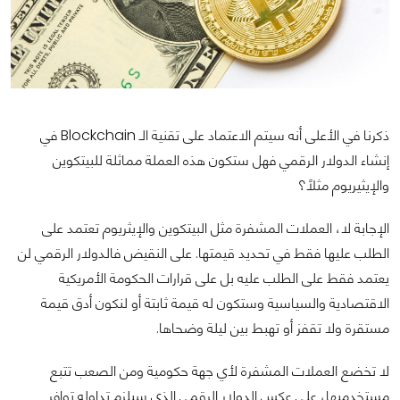
ذكرنا في الأعلى أنه سيتم الاعتماد على تقنية الـ Blockchain في
إنشاء الدولار الرقمي فهل ستكون هذه العملة مماثلة للبيتكوين
والإيثيريوم مثلاً؟
الإجابة لا، العملات المشفرة مثل البيتكوين والإيثريوم تعتمد على
الطلب عليها فقط في تحديد قيمتها. على النقيض فالدولار الرقمي لن
يعتمد فقط على الطلب عليه بل على قرارات الحكومة الأمريكية
الاقتصادية والسياسية وستكون له قيمة ثابتة أو لنكون أدق قيمة
مستقرة ولا تقفز أو تهبط بين ليلة وضحاها.
لا تخضع العملات المشفرة لأي جهة حكومية ومن الصعب تتبع
مستخدميها، على عكس الدولار الرقمي الذي سيلزم تداوله توافر