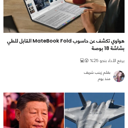
هواوي تكشف عن حاسوب MateBook Fold القابل للطي
بشاشة 18 بوصة
يرفع الأداء بنحو 25% 😮💻
بقلم زينب شريف
منذ يوم