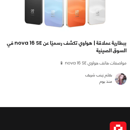
ببطارية عملاقة | هواوي تكشف رسميًا عن nova 16 SE في
السوق الصينية
مواصفات هاتف هواوي nova 16 SE 📱
بقلم زينب شريف
منذ يوم