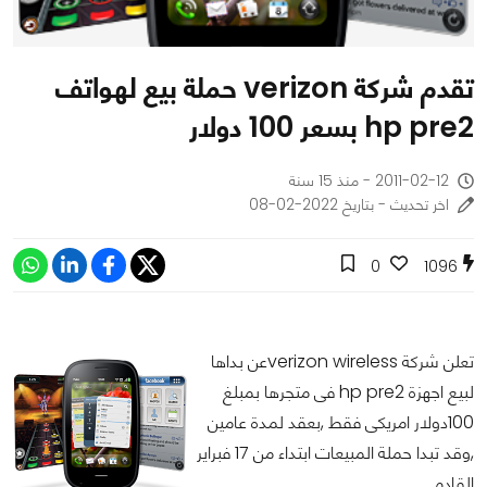
تقدم شركة verizon حملة بيع لهواتف
hp pre2 بسعر 100 دولار
2011-02-12 - منذ 15 سنة
اخر تحديث - بتاريخ 2022-02-08
0
1096
تعلن شركة verizon wirelessعن بداها
لبيع اجهزة hp pre2 فى متجرها بمبلغ
100دولار امريكى فقط ,بعقد لمدة عامين
,وقد تبدا حملة المبيعات ابتداء من 17 فبراير
القادم.