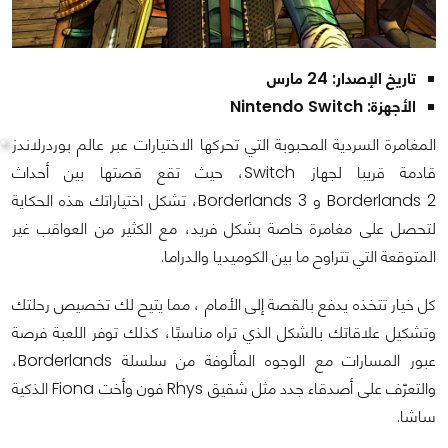
تاريخ الإصدار: 24 مارس
الأجهزة: Nintendo Switch
المغامرة السردية المحبوبة التي تحركها الاختيارات عبر عالم بوردرلاندز
قادمة قريبا لجهاز Switch، حيث تقع قصتها بين أحداث
Borderlands 2 و Borderlands 3، تشكل اختياراتك هذه الحكاية
لتحصل على مغامرة خاصة بشكل فريد، مع الكثير من العواقب غير
المتوقعة التي تتراوح ما بين الكوميديا والدراما.
كل خيار تتخذه يدفع بالقصة إلى الأمام ، مما يتيح لك تخصيص رحلتك
وتشكيل علاقاتك بالشكل الذي تراه مناسبًا، كذلك توفر اللعبة فرصة
عبور المسارات مع الوجوه المألوفة من سلسلة Borderlands،
والتعرّف على أصدقاء جدد مثل شقيق Rhys فون وأخت Fiona الذكية
ساشا.