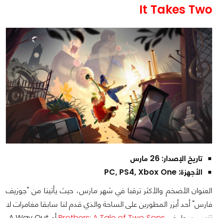
It Takes Two
تاريخ الإصدار: 26 مارس
الأجهزة: PC, PS4, Xbox One
العنوان الأضخم والأكثر ترقبا في شهر مارس، حيث يأتينا من "جوزيف
فارس" أحد أبزر المطورين على الساحة والذي قدم لنا سابقا مغامرات لا
تنسى سواء في
Brothers: A Tale of Two Sons
أو A Way Out،