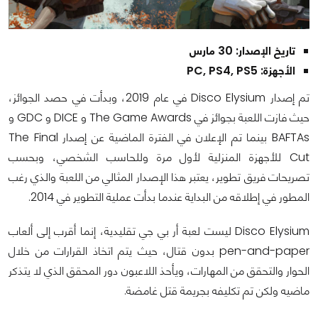
تاريخ الإصدار: 30 مارس
الأجهزة: PC, PS4, PS5
تم إصدار Disco Elysium في عام 2019، وبدأت في حصد الجوائز،
حيث فازت اللعبة بجوائز في The Game Awards و DICE و GDC و
BAFTAs بينما تم الإعلان في الفترة الماضية عن إصدار The Final
Cut للأجهزة المنزلية لأول مرة وللحاسب الشخصي، وبحسب
تصريحات فريق تطوير، يعتبر هذا الإصدار المثالي من اللعبة والذي رغب
المطور في إطلاقه من البداية عندما بدأت عملية التطوير في 2014.
Disco Elysium ليست لعبة أر بي جي تقليدية، إنما أقرب إلى ألعاب
pen-and-paper بدون قتال، حيث يتم اتخاذ القرارات من خلال
الحوار والتحقق من المهارات، ويأحذ اللاعبون دور المحقق الذي لا يتذكر
ماضيه ولكن تم تكليفه بجريمة قتل غامضة.