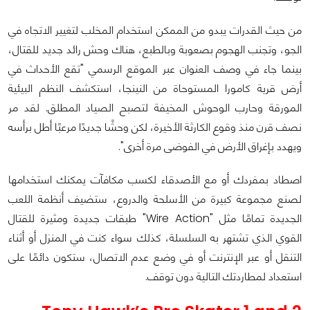
من حيث القدرات يبدو من الممكن استخدام المخلب لتغيير الاتجاه في
الجو، وتجنب الهجوم بصعوبة وبالطبع، هناك وحش رائد جديد للقتال،
بينما جاء في وصف العنوان عبر الموقع الرسمي "تقع الأحداث في
أرض قرية كامورا المستوحاة من النينجا، استكشف النظم البيئية
المورقة وحارب الوحوش المخيفة لتصبح الصياد المطلق. لقد مر
نصف قرن منذ وقوع الكارثة الأخيرة، لكن وحشًا جديدًا مرعبًا أطل برأسه
ويهدد بإغراق الأرض في الفوضى مرة أخرى".
اصطاد بمفردك أو مع الأصدقاء لكسب مكافآت يمكنك استخدامها
لصنع مجموعة كبيرة من الأسلحة والدروع، ستضيف أنظمة اللعب
الجديدة تمامًا مثل "Wire Action" طبقات جديدة ومثيرة للقتال
القوي الذي تشتهر به السلسلة، كذلك سواء كنت في المنزل أو أثناء
التنقل أو عبر الإنترنت أو في وضع عدم الاتصال، ستكون دائمًا على
استعداد لمطاردتك التالية دون توقف.