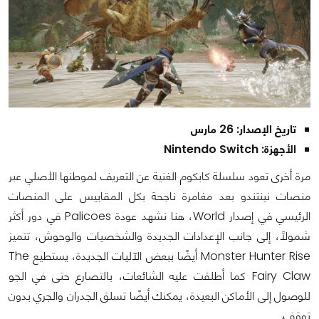
تاريخ الإصدار: 26 مارس
الأجهزة: Nintendo Switch
مرة أخرى تعود سلسلة كابكوم الغنية عن التعريف لموطنها الأصلي عبر
منصات نينتندو بعد مغامرة ناجحة بكل المقاييس على المنصات
الرئيسي في إصدار World، هنا نشهد عودة Palicoes في دور أكثر
شمولاً، إلى جانب الإعدادات الجديدة والشخصيات والوحوش، تتميز
Monster Hunter Rise أيضًا ببعض الآليات الجديدة، يستطيع The
Fairy Claw كما أطلقت عليه الشائعات، بالتصارع حتى في الجو
للوصول إلى الأماكن البعيدة، يمكنك أيضًا تسلق الجدران والجري بدون
توقف.