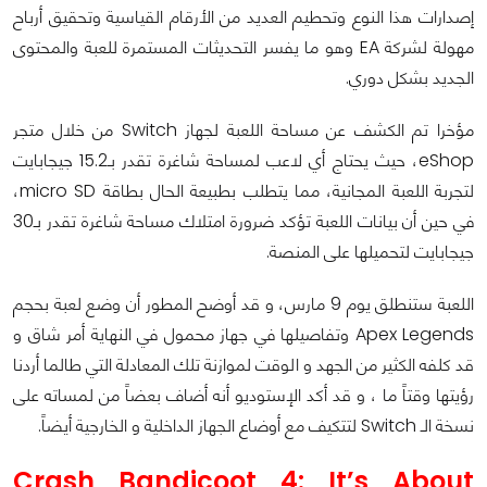
إصدارات هذا النوع وتحطيم العديد من الأرقام القياسية وتحقيق أرباح
مهولة لشركة EA وهو ما يفسر التحديثات المستمرة للعبة والمحتوى
الجديد بشكل دوري.
مؤخرا تم الكشف عن مساحة اللعبة لجهاز Switch من خلال متجر
eShop، حيث يحتاج أي لاعب لمساحة شاغرة تقدر بـ15.2 جيجابايت
لتجربة اللعبة المجانية، مما يتطلب بطبيعة الحال بطاقة micro SD،
في حين أن بيانات اللعبة تؤكد ضرورة امتلاك مساحة شاغرة تقدر بـ30
جيجابايت لتحميلها على المنصة.
اللعبة ستنطلق يوم 9 مارس، و قد أوضح المطور أن وضع لعبة بحجم
Apex Legends وتفاصيلها في جهاز محمول في النهاية أمر شاق و
قد كلفه الكثير من الجهد و الوقت لموازنة تلك المعادلة التي طالما أردنا
رؤيتها وقتاً ما ، و قد أكد الإستوديو أنه أضاف بعضاً من لمساته على
نسخة الـ Switch لتتكيف مع أوضاع الجهاز الداخلية و الخارجية أيضاً.
Crash Bandicoot 4: It’s About