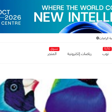
ة الرامات🔴
5/10
تسوق
توب
رياضات إلكترونية
المتجر