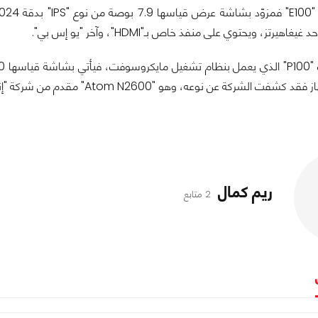
هيرتز، ويحتوي على منفذ خاص بـ"HDMI"، وآخر "يو إس بي".
وعه، وهو "Atom N2600" مقدم من شركة "إنتل" الأمريكية ثنائي النواة بسرعة تبلغ 1.66 غيغاهيرتز".
ريم كمال
2 متابع