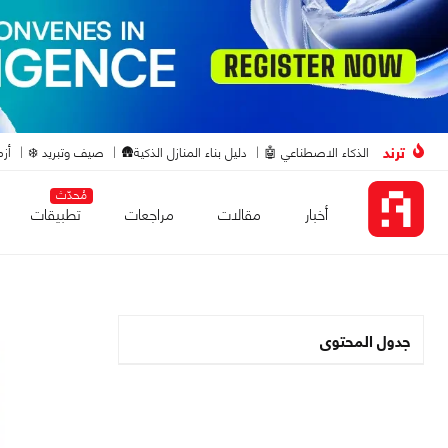
ترند
الذكاء الاصطناعي 🤖
دليل بناء المنازل الذكية🛖
صيف وتبريد ❄️
أزم
مُحدّث
أخبار
مقالات
مراجعات
تطبيقات
جدول المحتوى