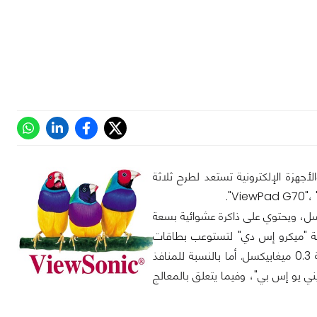
لمرئية والأجهزة الإلكترونية تستعد لطرح ثلاثة
 الأول "G70" بشاشة عرض قياسها 7 بوصات بدرجة وضوح 1024×600 بيكسل، ويحتوي على ذاكرة عشوائية بسعة
ن طريق منفذ بطاقة "ميكرو إس دي" لتستوعب بطاقات
تخزينية حتى 32 غيغابايت، ومزود بكاميرا خلفية دقتها 2 ميغابيكسل، وأخرى أمامية بدقة 0.3 ميغابيكسل. أما بالنسبة للمنافذ
 يو إس بي"، وفيما يتعلق بالمعالج