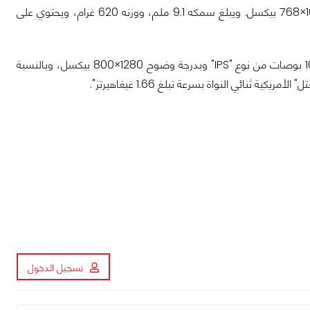
أما الطراز الثاني "E100" فمزوّد بشاشة عرض قياسها 7.9 بوصة من نوع "IPS" بدقة 1024×768 بيكسل. ويبلغ سمكه 9.1 ملم، ووزنه 620 غرام، ويحتوي على
أما الطراز الثالث "P100" الذي يعمل بنظام تشغيل مايكروسوفت، فيأتي بشاشة قياسها 10 بوصات من نوع "IPS" وبدرجة وضوح 1280×800 بيكسل، وبالنسبة
تسجيل الدخول