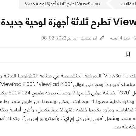
لمقالات
ViewSonic تطرح ثلاثة أجهزة لوحية جديدة
جهزة لوحية جديدة
ة
اخر تحديث - بتاريخ 2022-02-08
شركة "فيوسونيك ViewSonic" الأمريكية المتخصصة في صناعة التكنولوجيا ا
" وهم على التوالي "ViewPad G70"، "ViewPad E100"، "ViewPad P100".
ويأتي الطراز
واحد غيغابايت، وذاكرة داخلية سعتها 4 غيغابايت، يمكن توسعتها ع
 منافذ وتشمل "ميني إتش دي إم آي"، و"ميكرو يو إس بي"، وكذلك "ميني
ة عنه بعد.