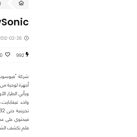
ا
ViewSonic تطرح ثلاثة أ
2012-02-26 - منذ 14 سن
0
992
أجهزة لوحية من سلسلة "فيو باد
فيحتوي على عدة
فلم تكشف الشرك