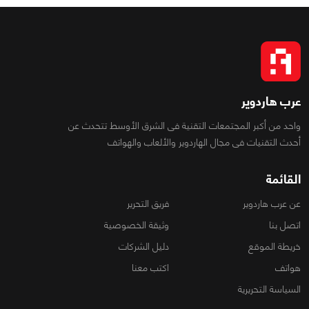
عرب هاردوير
واحد من أكبر المجتمعات التقنية فى الشرق الأوسط تتحدث عن
أحدث التقنيات فى مجال الهاردوير والألعاب والهواتف
القائمة
عن عرب هاردوير
فريق التحرير
اتصل بنا
وثيقة الخصوصية
خريطة الموقع
دليل الشركات
هواتف
اكتب معنا
السياسة التحريرية