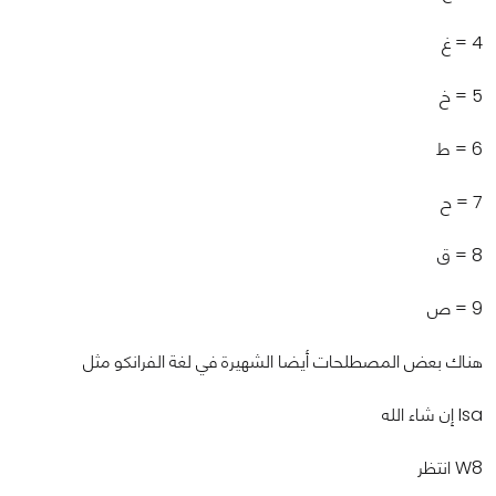
4 = غ
5 = خ
6 = ط
7 = ح
8 = ق
9 = ص
هناك بعض المصطلحات أيضا الشهيرة في لغة الفرانكو مثل
Isa إن شاء الله
W8 انتظر