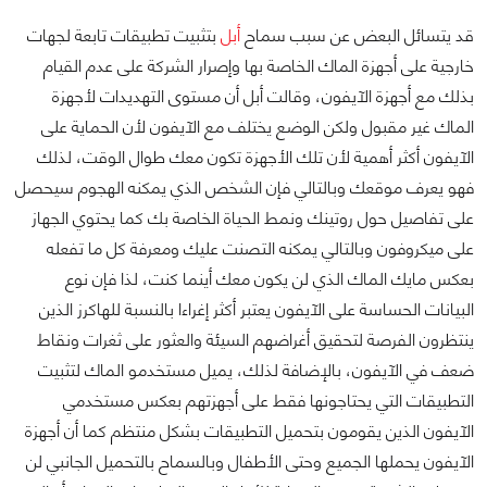
قد يتسائل البعض عن سبب سماح
أبل
بتثبيت تطبيقات تابعة لجهات
خارجية على أجهزة الماك الخاصة بها وإصرار الشركة على عدم القيام
بذلك مع أجهزة الآيفون، وقالت أبل أن مستوى التهديدات لأجهزة
الماك غير مقبول ولكن الوضع يختلف مع الآيفون لأن الحماية على
الآيفون أكثر أهمية لأن تلك الأجهزة تكون معك طوال الوقت، لذلك
فهو يعرف موقعك وبالتالي فإن الشخص الذي يمكنه الهجوم سيحصل
على تفاصيل حول روتينك ونمط الحياة الخاصة بك كما يحتوي الجهاز
على ميكروفون وبالتالي يمكنه التصنت عليك ومعرفة كل ما تفعله
بعكس مايك الماك الذي لن يكون معك أينما كنت، لذا فإن نوع
البيانات الحساسة على الآيفون يعتبر أكثر إغراءا بالنسبة للهاكرز الذين
ينتظرون الفرصة لتحقيق أغراضهم السيئة والعثور على ثغرات ونقاط
ضعف في الآيفون، بالإضافة لذلك، يميل مستخدمو الماك لتثبيت
التطبيقات التي يحتاجونها فقط على أجهزتهم بعكس مستخدمي
الآيفون الذين يقومون بتحميل التطبيقات بشكل منتظم كما أن أجهزة
الآيفون يحملها الجميع وحتى الأطفال وبالسماح بالتحميل الجانبي لن