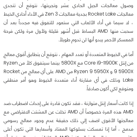
وصول معالجات الجيل الحادي عشر وتجربتها، نتوقع أن تتحدى
معالجات Rocket Lake بجدية معالجات Zen 3 في الأداء أحادي الخيط
، لا سيما في أداء الألعاب التي ستعود للتفوق فيه مجدداً بعد أن
سحبت منها AMD البساط قبل أشهر قليلة ولأول مرة ولكن فرحة
المعسكر الأحمر يبدو أنها لن تدوم طويلاً.
أما في الخيوط المتعددة أو تعدد المهام ، نتوقع أن يتطابق أقوي معالج
من إنتل Core i9-11900K مع 5800X بينما سيتفوق كلاً من Ryzen
9 5900X و Ryzen 9 5950X من AMD على أي معالج من Rocket
Lake وذلك في أي مقارنة أداء متعددة الخيوط وهو أمر منطقي
ومتوقع لكي أكون صادقاً.
إذا كانت أسعار إنتل متوازنة ، فقد تكون قادرة على إحداث اضطراب ضد
AMD هذه المرة خصوصاً أن AMD تخلت عن المشتت الافتراضي مع
معالجتها الأقوى اضف إلي ذلك حقيقة عدم وجود معالج رسومي
مدمج ، أما إذا تمسكت بسلوكها المعتاد وأسعارها التي تكون أعلى