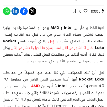
0
10556
لعبة القط والفأر بين
Intel
و AMD
يبدو أنها مُستمرة وللأبد، وتيرة
الحرب تشتعل وهذه المرة أسرع من ذي قبل مع اقتراب إطلاق
معالجات الجيل الحادي عشر من
إنتل
والذي يُعرف باسم
Rocket
Lake
،
قبل 10 أشهر من الآن قمنا بمراجعة الجيل العاشر من إنتل
وكان
لدينا فكرة أوليه آنذاك عن معالجات الجيل الحادي عشر آنذاك وبعض
مميزاتها وهو كان التناقض الأكبر الذي لم نفهمه وقتها.
لعل أبرز تلك المميزات التي كنا نعلم عنها مُسبقاً عن معالجات
Rocket Lake
أنها أخيراً ستدعم الجيل الرابع من خطوط PCI
Express 4.0 حيث تأتي
Intel
مُتأخرة عن
AMD
بحوالي سنتين في
دعم ذلك الأمر، بالرغم من أن الشريحة Z490 والتي جاءت مع معالجات
الجيل العاشر في العام الماضي كانت جاهزة للعمل مع PCI 4.0 بالفعل
ولكن ظلت جميع فتحات PCI Express وM.2 على هذه اللوحات تعمل