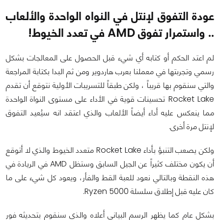
عودة التفوق لإنتل في النواه الواحدة والألعاب
.. واستمرار تفوق AMD في تعدد الخيوط!
لم اعتد الحكم أو كتابه أي شيء قبل الحصول على المعالجات بشكل
رسمي وتجربتها في معملنا بعرب هاردوير ومن ثم البدا بكتابة المراجعة
والتي سنقوم بها قريباً ، ولكن طبقاً للتسريبات الأولية نتوقع أن تقدم
Rocket Lake تحسينات قوية في الأداء على مستوى النواة الواحدة
مما ينعكس عليه أداء أيضاً الألعاب والذي اعتقد انه سيُعيد التفوق
لإنتل مرة أخرى.
ولكن يصعب التنبؤ بأداء Rocket Lake متعدد الخيوط والذي لا أتوقع
أن يكون مختلف كثيراً عن الجيل السابق وستظل AMD في الريادة في
هذه النقطة وبالتالي نعود للعبة القط والفأر، ويعود كل شيء على ما
كان عليه قبل إطلاق سلسلة Ryzen 5000.
بشكل عام كما يظهر الرسم البياني أعلاه والذي سنقوم بتحديثه فور