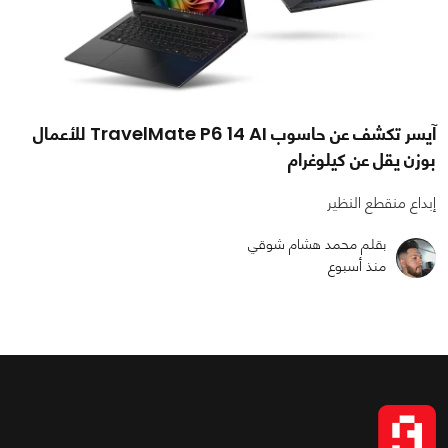
آيسر تكشف عن حاسوب TravelMate P6 14 AI للأعمال
بوزن يقل عن كيلوغرام
إبداع منقطع النظير
بقلم محمد هشام شوقي
منذ أسبوع