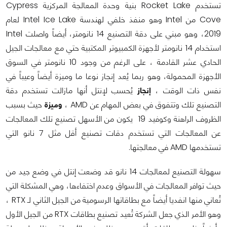
تستخدم Rocket Lake بنية وحدة المعالجة المركزية Cypress
Cove من Intel وهو منفذ خلفي لهندسة Intel Ice Lake لعام
2019، وهو مبني على دقة التصنيع 14 نانومتر، أيضاً واصلت Intel
استخدام 14 نانومتر لأجهزة الكمبيوتر المكتبية حتي مع معالجات الجيل
الحادي عشر القادمة ، على الرغم من وجود 10 نانومتر في السوق
الأجهزة المحمولة، وهو ربما يُعد إنجاز نوعا ما وميزة أيضاً وعيباً في
نفس ذات الوقت ،
إنجاز
يُحسب لإنتل أنها مازالت تستخدم دقة
التصنيع تلك وتتفوق في بعض المهام عن AMD ،
وميزة
حيث بسبب
الظروف الراهنة وكوفيد 19 يكون من الأسهل تصنيع تلك المعالجات
عن المعالجات التي تستخدم دقات تصنيع أقل مثل 7 نانو التي
تستخدمها AMD في معالجتها.
سهولة التصنيع لمعالجات 14 نانو قد وضعت إنتل في وضع جيد من
حيث توافر المعالجات في الأسواق وعدم اختفاءها، وهي المشكلة التي
تُعاني منها انفديا أيضاً مع بطاقاتها الرسومية من الجيل الثاني لـ RTX ،
وهو الأمر الذي جعل الشركة تُعيد تصنيع بطاقات RTX من الجيل الأول