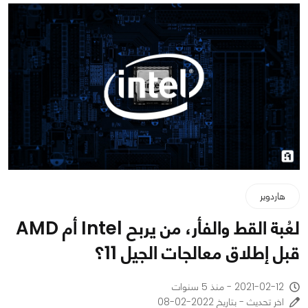
هاردوير
لعُبة القط والفأر، من يربح Intel أم AMD
قبل إطلاق معالجات الجيل 11؟
2021-02-12 - منذ 5 سنوات
اخر تحديث - بتاريخ 2022-02-08