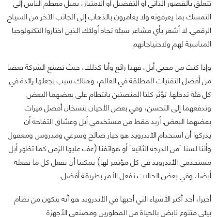
تتعلق بالقصور الذاتي أو التفضيل أو الامتياز، يميل معظم الناس إلى
التمسك بما يعرفونه ولا يغامرون بالذهاب إلى الجانب الآخر من السياج
الرقمي. لا أشعر بأي مشاعر سيئة تجاه أولئك الذين اختاروا التكنولوجيا
المناسبة لهم ولاحتياجاتهم.
وإذا كنت من محبي أبل، فهذا رائع وأنا كذلك، حيث تصنع الشركة بعضا
من أفضل التقنيات المطلقة في العالم، وهناك سبب يجعلها رائدة في
كل فئة تدخلها. تؤثر كلتا المنصتين بانتظام على بعضهما البعض
وتدفعهما إلى التحسن، وفي بعض الأحيان ينسخان أفضل ميزات
بعضهما البعض. أريد فقط من مستخدمي أبل وعشاق التفاحة أن
يدركوا أن استخدام الأندرويد هو خيار صالح وشرعي ومدروس ومعقول
وأننا لسنا "من الدرجة الثانية" أو هواتفنا (عف عليها الزمن كما تظهر أبل
مستخدمي الأندرويد في كل مؤتمر لها) يمكننا أن نفعل كل ما تفعله
أيضا، وفي بعض الحالات نفعل الأمر بطريقة أفضل.
أخيرا، أحد أكثر الأشياء التي أحبها في الأندرويد هو أنه يتكون من نظام
بيئي متنوع نابض بالحياة من المطورين ومصنعي الأجهزة