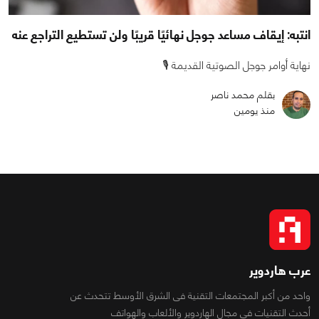
انتبه: إيقاف مساعد جوجل نهائيًا قريبًا ولن تستطيع التراجع عنه
نهاية أوامر جوجل الصوتية القديمة 🎙️
بقلم محمد ناصر
منذ يومين
عرب هاردوير
واحد من أكبر المجتمعات التقنية فى الشرق الأوسط تتحدث عن
أحدث التقنيات فى مجال الهاردوير والألعاب والهواتف