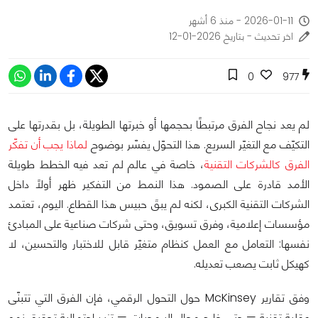
2026-01-11 - منذ 6 أشهر
اخر تحديث - بتاريخ 2026-01-12
0
977
لم يعد نجاح الفرق مرتبطًا بحجمها أو خبرتها الطويلة، بل بقدرتها على
التكيّف مع التغيّر السريع. هذا التحوّل يفسّر بوضوح
لماذا يجب أن تفكّر
الفرق كالشركات التقنية
، خاصة في عالم لم تعد فيه الخطط طويلة
الأمد قادرة على الصمود. هذا النمط من التفكير ظهر أولًا داخل
الشركات التقنية الكبرى، لكنه لم يبقَ حبيس هذا القطاع. اليوم، تعتمد
مؤسسات إعلامية، وفرق تسويق، وحتى شركات صناعية على المبادئ
نفسها: التعامل مع العمل كنظام متغيّر قابل للاختبار والتحسين، لا
كهيكل ثابت يصعب تعديله.
وفق تقارير McKinsey حول التحول الرقمي، فإن الفرق التي تتبنّى
عقلية تقنية — حتى خارج مجال البرمجيات — تزيد احتمالية تحقيق نمو