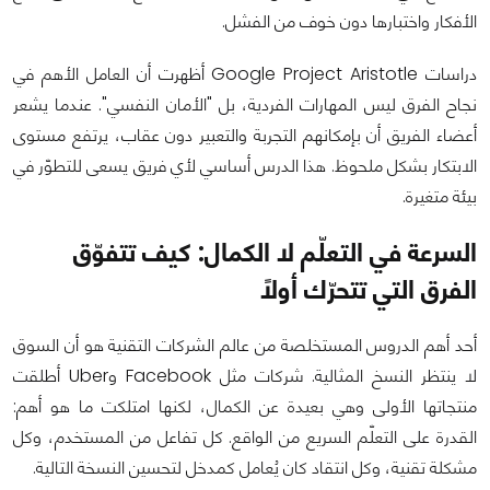
الأفكار واختبارها دون خوف من الفشل.
دراسات Google Project Aristotle أظهرت أن العامل الأهم في
نجاح الفرق ليس المهارات الفردية، بل "الأمان النفسي". عندما يشعر
أعضاء الفريق أن بإمكانهم التجربة والتعبير دون عقاب، يرتفع مستوى
الابتكار بشكل ملحوظ. هذا الدرس أساسي لأي فريق يسعى للتطوّر في
بيئة متغيرة.
السرعة في التعلّم لا الكمال: كيف تتفوّق
الفرق التي تتحرّك أولًا
أحد أهم الدروس المستخلصة من عالم الشركات التقنية هو أن السوق
لا ينتظر النسخ المثالية. شركات مثل Facebook وUber أطلقت
منتجاتها الأولى وهي بعيدة عن الكمال، لكنها امتلكت ما هو أهم:
القدرة على التعلّم السريع من الواقع. كل تفاعل من المستخدم، وكل
مشكلة تقنية، وكل انتقاد كان يُعامل كمدخل لتحسين النسخة التالية.