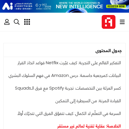
جدول المحتوى
التفكير القائم على التجربة: كيف غيّرت Netflix قواعد اتخاذ القرار
البيانات كمرجعية حاسمة: درس Amazon في فهم السلوك البشري
كسر العزلة بين التخصصات: تجربة Spotify مع فرق الـSquads
القيادة المرنة: من السيطرة إلى التمكين
السرعة في التعلّم لا الكمال: كيف تتفوّق الفرق التي تتحرّك أولًا
الخلاصة: عقلية تقنية لعالم غير مستقر