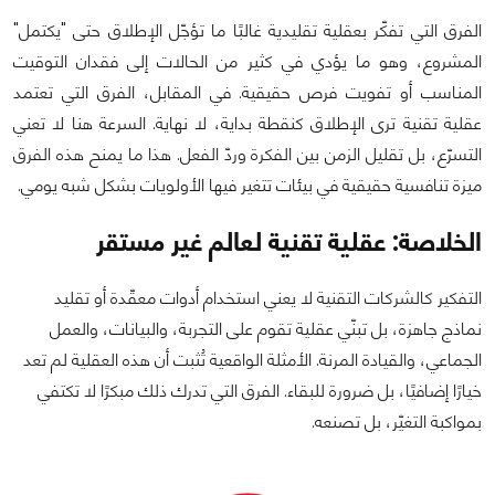
الفرق التي تفكّر بعقلية تقليدية غالبًا ما تؤجّل الإطلاق حتى "يكتمل"
المشروع، وهو ما يؤدي في كثير من الحالات إلى فقدان التوقيت
المناسب أو تفويت فرص حقيقية. في المقابل، الفرق التي تعتمد
عقلية تقنية ترى الإطلاق كنقطة بداية، لا نهاية. السرعة هنا لا تعني
التسرّع، بل تقليل الزمن بين الفكرة وردّ الفعل. هذا ما يمنح هذه الفرق
ميزة تنافسية حقيقية في بيئات تتغير فيها الأولويات بشكل شبه يومي.
ا
لخلاصة: عقلية تقنية لعالم غير مستقر
التفكير كالشركات التقنية لا يعني استخدام أدوات معقّدة أو تقليد
نماذج جاهزة، بل تبنّي عقلية تقوم على التجربة، والبيانات، والعمل
الجماعي، والقيادة المرنة. الأمثلة الواقعية تُثبت أن هذه العقلية لم تعد
خيارًا إضافيًا، بل ضرورة للبقاء. الفرق التي تدرك ذلك مبكرًا لا تكتفي
بمواكبة التغيّر، بل تصنعه.