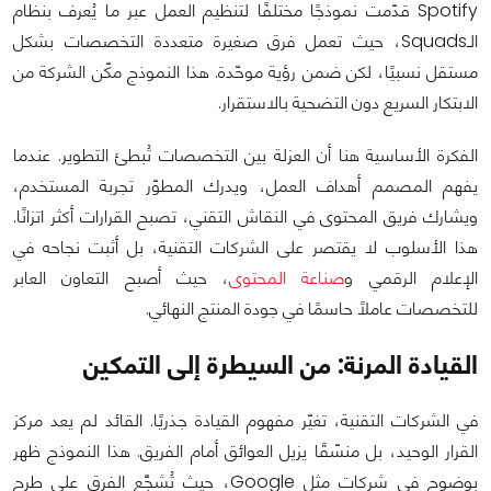
Spotify قدّمت نموذجًا مختلفًا لتنظيم العمل عبر ما يُعرف بنظام
الـSquads، حيث تعمل فرق صغيرة متعددة التخصصات بشكل
مستقل نسبيًا، لكن ضمن رؤية موحّدة. هذا النموذج مكّن الشركة من
الابتكار السريع دون التضحية بالاستقرار.
الفكرة الأساسية هنا أن العزلة بين التخصصات تُبطئ التطوير. عندما
يفهم المصمم أهداف العمل، ويدرك المطوّر تجربة المستخدم،
ويشارك فريق المحتوى في النقاش التقني، تصبح القرارات أكثر اتزانًا.
هذا الأسلوب لا يقتصر على الشركات التقنية، بل أثبت نجاحه في
الإعلام الرقمي و
صناعة المحتوى
، حيث أصبح التعاون العابر
للتخصصات عاملًا حاسمًا في جودة المنتج النهائي.
ا
لقيادة المرنة: من السيطرة إلى التمكين
في الشركات التقنية، تغيّر مفهوم القيادة جذريًا. القائد لم يعد مركز
القرار الوحيد، بل منسّقًا يزيل العوائق أمام الفريق. هذا النموذج ظهر
بوضوح في شركات مثل Google، حيث تُشجَّع الفرق على طرح