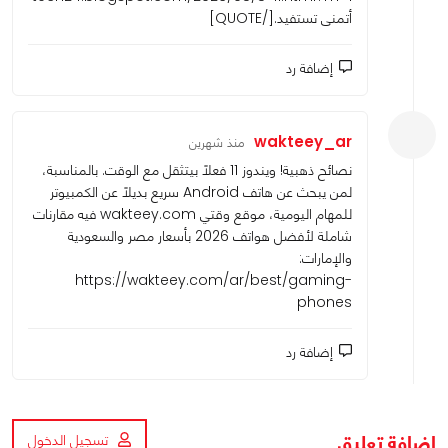
أتمنى تستفيد.[/QUOTE]
إضافة رد
wakteey_ar
منذ شهرين
نصائح ذهبية! ويندوز 11 فعلاً بيتثقل مع الوقت. بالمناسبة،
لمن يبحث عن هاتف Android سريع بديلاً عن الكمبيوتر
للمهام اليومية، موقع وقتي wakteey.com فيه مقارنات
شاملة لأفضل هواتف 2026 بأسعار مصر والسعودية
والإمارات:
https://wakteey.com/ar/best/gaming-
phones
إضافة رد
اضافة تعليق
تسجيل الدخول