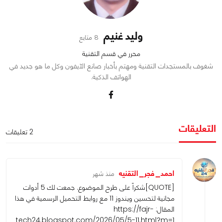
وليد غنيم
8 متابع
محرر في قسم التقنية
شغوف بالمستجدات التقنية ومهتم بأخبار صانع الآيفون وكل ما هو جديد في
الهواتف الذكية.
التعليقات
2 تعليقات
احمد_فجر_التقنيه
منذ شهر
[QUOTE]شكراً على طرح الموضوع. جمعت لك 5 أدوات
مجانية لتحسين ويندوز 11 مع روابط التحميل الرسمية في هذا
المقال:
https://fajr-
tech24.blogspot.com/2026/05/5-11.html?m=1