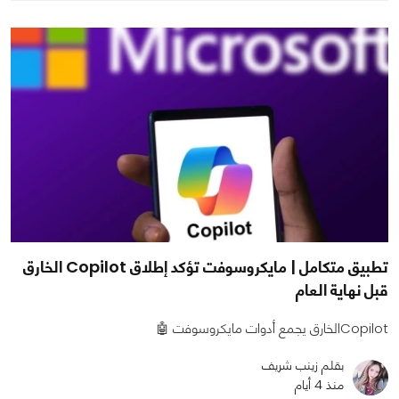
تطبيق متكامل | مايكروسوفت تؤكد إطلاق Copilot الخارق
قبل نهاية العام
Copilotالخارق يجمع أدوات مايكروسوفت 🤖
بقلم زينب شريف
منذ 4 أيام