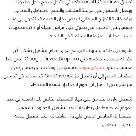
تطبيق Microsoft OneDrive يأتي بشكل مدمج داخل ويندوز 11،
ويعمل باستمرار على مزامنة الملفات والنسخ الاحتياطي السحابي.
ورغم فائدة التخزين السحابي للبعض، فإن الخدمة قد تتحول إلى عبء
حقيقي على الأجهزة التي تحتوي على أقراص بطيئة أو ذاكرة محدودة،
بسبب عمليات المزامنة المستمرة في الخلفية.
علاوة على ذلك، يستهلك البرنامج موارد نظام التشغيل بشكل أكبر
مقارنة بخدمات منافسة مثل Dropbox وGoogle Drive. ليس هذا
فحسب، أشارت
مايكروسوفت
نفسها في وقت سابق ضمن إحدى
صفحات الدعم إلى أن تعطيل مزامنة OneDrive قد يساعد في تحسين
سرعة ويندوز 11، قبل أن تقوم لاحقًا بإزالة هذه الملاحظة.
لتعطيل وان درايف من على جهاز الكمبيوتر الخاص بك، اذهب إلى مدير
المهام ثم اضغط على تطبيقات بدء التشغيل. الخطوة التالية هي
الضغط بزر الماوس الأيمن على وان درايف ثم اختيار تعطيل خدمة
التخزين السحابي.