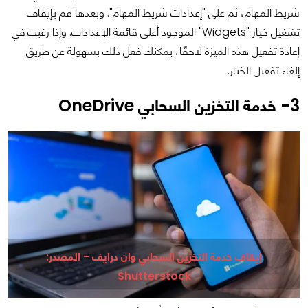
شريط المهام، ثم على "إعدادات شريط المهام". وبعدها قم بإيقاف
تشغيل خيار "Widgets" الموجود أعلى قائمة الإعدادات. وإذا رغبت في
إعادة تفعيل هذه الميزة لاحقًا، يمكنك فعل ذلك بسهولة عن طريق
إلغاء تفعيل الخيار.
3- خدمة التخزين السحابي OneDrive
إيقاف خدمة التخزين السحابي وان درايف - المصدر:
Shutterstock