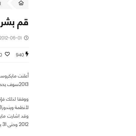
ا
قم بشراء نسخة ويندوز7 لتح
2012-06-01 - منذ 14 سنة
0
940
2013سوف يحصولون على ترقية إلى أنظمة ويندوز8.
لأنظمة ويندوز8 مقابل 15 دولار, كما يضم العرض ايضا 90 يوم من دعم مايكروسوفت.
2012 وحتى 31 يناير 2013, وبالتالي سيحصلون على الترقية في نهاية فبراير 2013 بمجرد إصدار النسخة النهائية من ويندوز 8 بشكل رسمي في الأسواق.