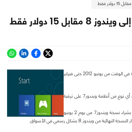
أعلنت مايكروسوفت اليوم أن كل عملائها الذين سيقومون بشراء ويندوز7 للأجهزة المكتبية في الوقت من يونيو 2012 حتى فبراير
ووفقا لذلك فإنه ابتداء من غدا في أكثر من 131 سوق سوف يحصل كل عميل يقوم بشراء أي نوع من أنظمة ويندوز7 على ترقية
وقد اشارت مايكروسوفت أن الأشخاص الذين سيحظون بهذا العرض هم من سيقومون بشراء نسخة ويندوز7 من يوم 2 يونيو