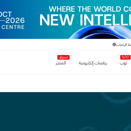
ة الرامات🔴
5/10
تسوق
توب
رياضات إلكترونية
المتجر