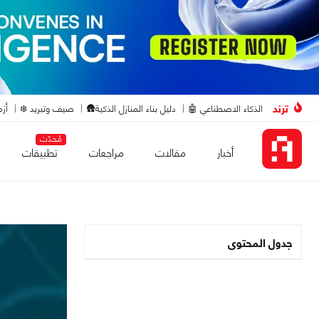
ترند
الذكاء الاصطناعي 🤖
دليل بناء المنازل الذكية🛖
صيف وتبريد ❄️
أزم
مُحدّث
أخبار
مقالات
مراجعات
تطبيقات
جدول المحتوى