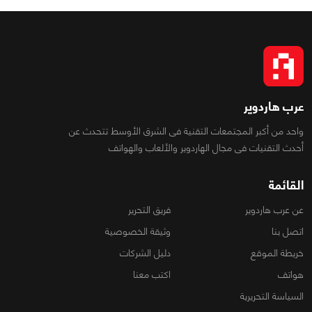
عرب هاردوير
واحد من أكبر المجتمعات التقنية فى الشرق الأوسط تتحدث عن
أحدث التقنيات فى مجال الهاردوير والألعاب والهواتف
القائمة
عن عرب هاردوير
فريق التحرير
اتصل بنا
وثيقة الخصوصية
خريطة الموقع
دليل الشركات
هواتف
اكتب معنا
السياسة التحريرية