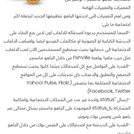
المميزات والتغييرات الهامة.
ومن اهم التغييرات التى احدثتها الياهو بتطبيقها الجديد لتجعله اكثر
اجتماعية ما يلى:
-السما للمستخدم بدعوة اصدقائه للالعاب اون لاين ,مع البقاء على
الدردشة الكتابية او الصوتية او مكالمات الفيديو ايضا ,واضافت الالعاب
الاجتماعية الى خدماتها بحيث يستطيع المستخدمين الآن لعب الالعاب
مثل حرب مافيا ,ولعبة FishVille من خلال الياهو ماسنجر.
-القدرة على التواصل مع كل اصدقائك حيثما كانوا ,بحيث تستطيع
التصفح والتعليق والاعجاب باى تحديثات على كل من المواقع
الاجتماعية المختلفة بما يتضمن (Yahoo! Pulse, Flickr,
Facebook, Twitter).
-ارسال "status واحدة عبر عدد من الشبكات الاجتماعية ,وامكانية
المشاركة بالstatus الموجودة على الياهو ماسنجر بشكل متتالى عبر
ياهو بلس وفيس بوك وتويتر.
-القدرة على الدردشة مع اصدقائك على الفيس بوك من خلال الياهو
ماسنجر.