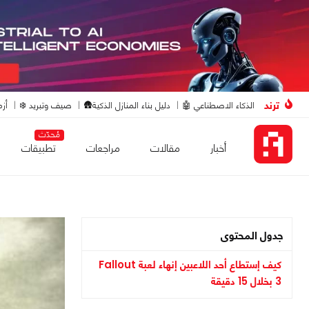
ترند
الذكاء الاصطناعي 🤖
دليل بناء المنازل الذكية🛖
صيف وتبريد ❄️
أزم
مُحدّث
أخبار
مقالات
مراجعات
تطبيقات
جدول المحتوى
كيف إستطاع أحد اللاعبين إنهاء لعبة Fallout
3 بخلال 15 دقيقة