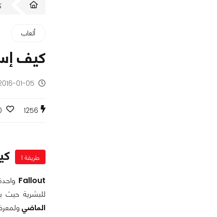
ك
ألعاب
كيف إستطاع أح
2016-01-05 - منذ 10 سنوا
0
1256
كيف 
طريقة 1
Fallout
واحدة 
للبشرية حيث با
الماضي
ولمعرفة