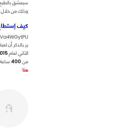
وذلك من خلال إل
كيف إستطاع أحد اللاع
etVa4WGytPU
ير بالذكر أن لعب
الثاني لعام
015
من
400
ساعة م
هنا