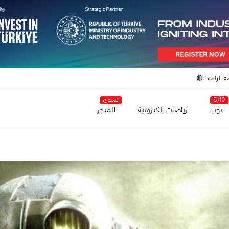
ة الرامات🔴
5/10
تسوق
توب
رياضات إلكترونية
المتجر