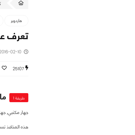
ك
هاردوير
تعرف على ألوان USB المختل
2016-02-10 - منذ 10 سنوا
25107
ما 
طريقة 1
جهاز مكتبي, جه
هذه المنافذ تسا