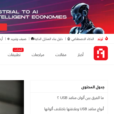
ترند
الذكاء الاصطناعي 🤖
دليل بناء المنازل الذكية🛖
صيف وتبريد ❄️
أزم
مُحدّث
أخبار
مقالات
مراجعات
تطبيقات
جدول المحتوى
ما الفرق بين ألوان منافذ USB ؟
أنواع منافذ USB وعلاقتها باختلاف ألوانها