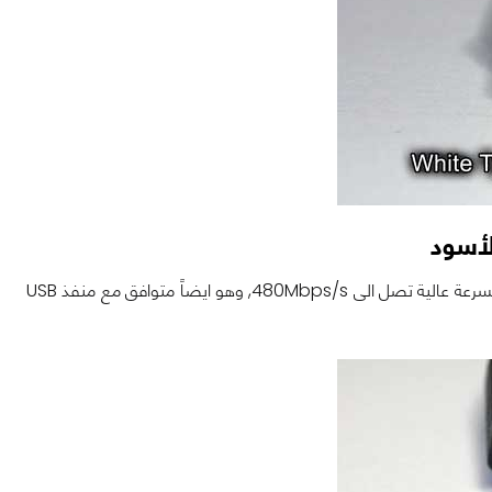
لأسود
يرمز هذا اللون لمنفذ USB 2.x الذي اطلق في عام 2000 وكان يعتبر منفذ ينقل الملفات بسرعة عالية تصل الى 480Mbps/s, وهو ايضاً متوافق مع منفذ USB