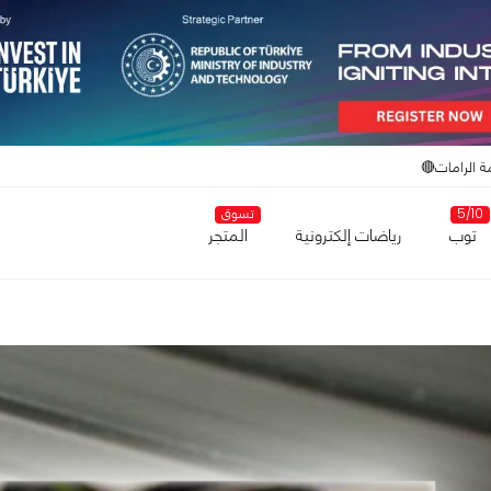
ة الرامات🔴
5/10
تسوق
توب
رياضات إلكترونية
المتجر