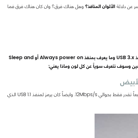
الألوان
المنافذ؟
وهل هناك فرق؟ وان كان هناك فرق فما
الأمر بسيطة للغاية, فكما يعلم جميعكم هناك منفذ USB 1.x ومنفذ USB 2.x وايضاً منفذ USB 3.x وما يعرف بمنفذ Always power on أو Sleep and
لأبيض
هذا اللون كان يرمز به لمنفذ USB 1.x الذي اطلق في عام 1996 وكان يقدم سرعة بطيئه طبعاً تقدر فقط بحوالي 12Mbps/s. وايضاً كان يرمز لمنفذ USB 1.1 الذي