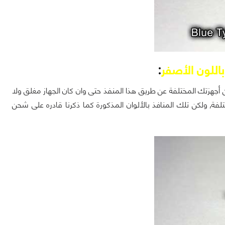
اللون الأصفر
:
ن أجهزتك المختلفة عن طريق هذا المنفذ حتى وان كان الجهاز مغلق ولا
 منافذ USB 2.x و USB 3.x تشحن اجهزتك المختلفة, ولكن تلك المنافذ بالألوان المذكورة كما ذكرنا قادره على شحن