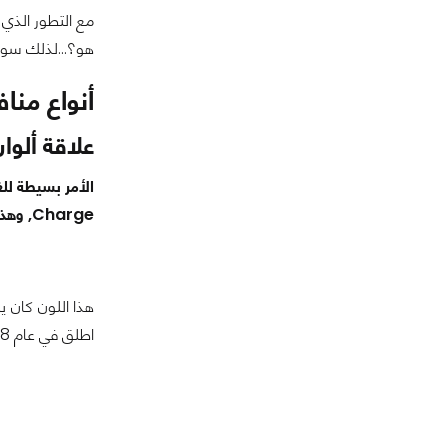
مع التطور الذي طرأ على منافذ USB من جيل الى اخ
هو؟...لذلك سوف 
أنواع منافذ USB وعلاقتها باختلاف 
علاقة ألوان USB باختلاف أنواع ال
Charge, وهذه المنافذ يتم تلوينها وفقا لأي جيل هي منها. بعمنى كل جيل يرمز بلون معين وسوف نتعرف سوياً عن كل لون وماذا يعني:
اطلق في عام 1998.