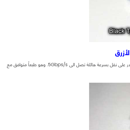
هذا اللون كان يرمز للمنفذ الأسرع وهو USB 3.x الذي اطلق في عام 2008, حيث كان قادر على نقل بسرعة هائلة تصل الى 5Gbps/s. وهو طبعاً متوافق مع