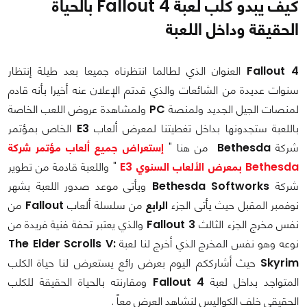
كيف يبدو كلب لعبة Fallout 4 بالحياة
الحقيقة وداخل اللعبة
Fallout 4
العنوان الذي لطالما انتظرناه جميعا بعد طيلة إنتظار
سنوات عديدة من الشائعات والذي قدتم الإعلان عنه أخيرا بأنه قادم
لمنصات الجيل الجديد
ولمنصة
PC
ولمشاهدة عروض اللعب الخاصة
باللعبة ستجدونها بداخل تغطيتنا لمعرض ألعاب
E3
الخاص بمؤتمر
شركة
Bethesda
من هنا "
إستعراض جميع ألعاب مؤتمر شركة
Bethesda بمعرض الألعاب السنوي E3
"
واللعبة قادمة من تطوير
شركة
Bethesda Softworks
ويأتى موعد صدور اللعبة بشهر
نوفمبر المقبل حيث يأتى الجزء
الرابع
من سلسلة ألعاب
Fallout
من
نفس مخرج الجزء الثالث
Fallout 3
والذي يعتبر تحفة فنية فريدة من
نوعه وهو نفس المخرج الذي أخرج لنا لعبة
The Elder Scrolls V:
Skyrim
حيث أشارككم اليوم بعرض رائع يستعرض لنا حياة الكلب
المتواجد بداخل لعبة
Fallout 4
ومقارنته بالحياة الحقيقة للكلب
الحقيقي خلف الكواليس لنشاهد العرض معاً .