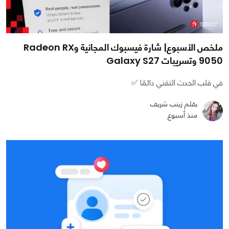
ملخص الأسبوع| شارة فيسبوك المجانية وRadeon RX
9050 وتسريبات Galaxy S27
في قلب الحدث التقني دائمًا ✅
بقلم زينب شريف
منذ أسبوع