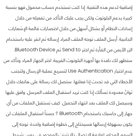
إضافية لدعم هذه التقنية. إذا كنت تستخدم حساب محمول فهو بنسبة
كبيرة يدعم البلوتوث ولكن يجب عليك التأكد من تفعيله من خلال
إعدادات النظام أو بشكل أسهل من خلال اختصارات قائمة الإشعارات
الجانبية. أرسل الملف توجه الملف المراد إرساله ثم انقر عليه باستخدام
الزر الأيمن من الفأرة ثم اختر Send to ثم Bluetooth Device.
ستظهر لك نافذة بها أجهزة البلوتوث القريبة. اختر الجهاز المراد وتأكد من
عدم اختيار Use Authentication لتسريع عملية الإرسال ولتجنب
الأخطاء التي قد تحدث إذا فعلتها. ستصل لك رسالة على هاتفك خلال
ثوانُ معدودة تسألك إذا كنت تريد استقبال الملف المرسل. وافق عليها
وسيصل لك الملف بعد انتهاء التحميل. كيف تستقبل الملفات من أي
جهاز إلى حاسبك باستخدام Bluetooth ؟ حسناً استقبال الملفات لن
يكون بسهولة إرسالها فسيحتاج إلى خطوة إضافية واحدة. توجه إلى
السهم المجاور لعلامة الاتصال بالإنترنت الموجود في يمين شريط