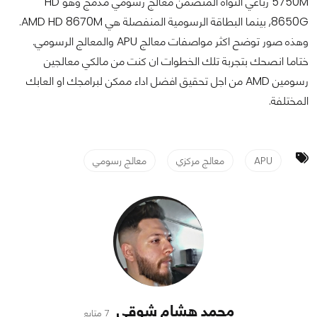
5750M رباعي النواة المتضمن معالج رسومي مدمج وهو HD
8650G, بينما البطاقة الرسومية المنفصلة هي AMD HD 8670M.
وهذه صور توضح اكثر مواصفات معالج APU والمعالج الرسومي.
ختاما انصحك بتجربة تلك الخطوات ان كنت من مالكي معالجين
رسومين AMD من اجل تحقيق افضل اداء ممكن لبرامجك او العابك
المختلفة.
APU
معالج مركزي
معالج رسومي
محمد هشام شوقي
7 متابع