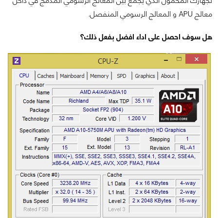
لجهازك المحمول الذي يجمع بين المعالج الرسومي المدمج في داخل
معالج APU و المعالج الرسومي المنفصل.
هل سوف احصل على اداء افضل بفعل ذلك؟