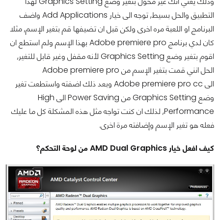
وذلك يعني انك غير مخول بتغير وضع Graphics Setting لهذا
التطبيق والحل بسيط, توجه الى خيار Add Applications واضف
البرنامج او اللعبة مره اخرى ولكن قبل ان تضيفها قم بتغير الإسم, مثلا
كان لدي برنامج Adobe premiere pro بهذا الإسم ولم استطع ان
اقوم بتغير وضع Graphics Setting لأنه مقفل وغير قابل للتغير,
الحل انني قمت بتغير الإسم من Adobe premiere pro
الى Adobe premiere pro cc وبعد ذلك اضفته واستطعت تغير
وضع Graphics Setting من Power Saving الى High
Performance, لذلك ان كنت تواجه مثل هذه المشكلة كل ما عليك
فعله هو تغير الإسم وإضافته مرة اخرى.
كيف افعل خيار AMD Dual Graphics من لوحة التحكم؟