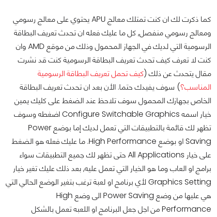
كما ذكرت لك ان كنت تمتلك معالج APU يحتوي على معالج رسومي
ومعالج رسومي منفصل, كل ما عليك فعله ان تحدث تعريف البطاقة
الرسومية التي لديك في الجهاز المحمول وذلك من موقع AMD وان
كنت لا تعرف كيف تحدث تعريف البطاقة الرسومية كنت قد نشرت
مقال يتحدث عن ذلك (
كيف تحمل تعريف البطاقة الرسومية
المناسب؟
) سوف يفيدك حتما. الأن بعد ان تحدث تعريف البطاقة
الخاص بجهازك المحمول سوف تلاحظ عند الضغط على كليك يمين
خيار اسمه Configure Switchable Graphics اضغطه وسوف
تظهر لك قائمة بالتطبيقات التي تعمل لديك إما بوضع Power
Saving او بوضع High Performance. ما عليك فعله هو الضغط
على خيار All Applications حتى تظهر لك جميع التطبيقات سواء
برامج او العاب وما هو الخيار التي تعمل عليه, بعد ذلك عليك تغير خيار
Graphics Setting لأي برنامج او لعبة ترغب بتغير الوضع الحالي التي
هي عليها من وضع Power Saving الى وضع High
Performance من اجل جعل البرنامج او اللعبه تعمل بالشكل