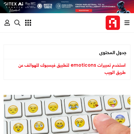
جدول المحتوى
استخدم تعبيرات emoticons لتطبيق فيسبوك للهواتف عن
طريق الويب