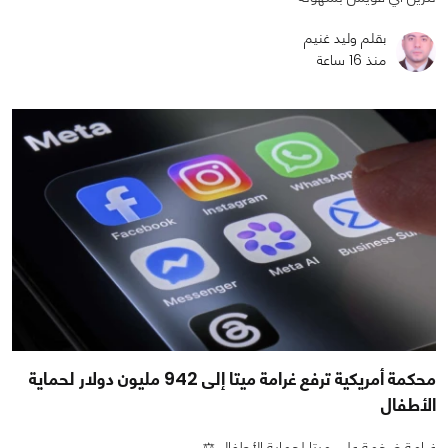
بقلم وليد غنيم
منذ 16 ساعة
محكمة أمريكية ترفع غرامة ميتا إلى 942 مليون دولار لحماية
الأطفال
غرامة ضخمة على ميتا لحماية الأطفال ⚖️