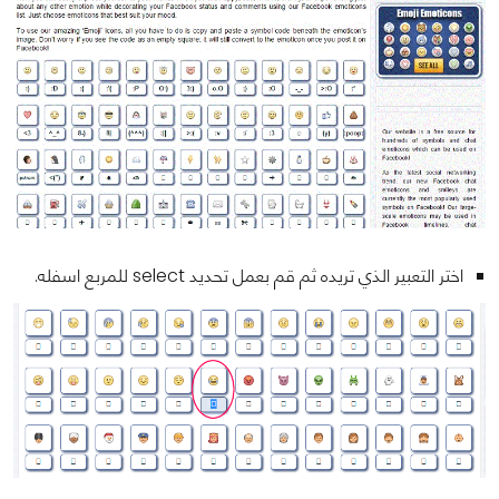
اختر التعبير الذي تريده ثم قم بعمل تحديد select للمربع اسفله.