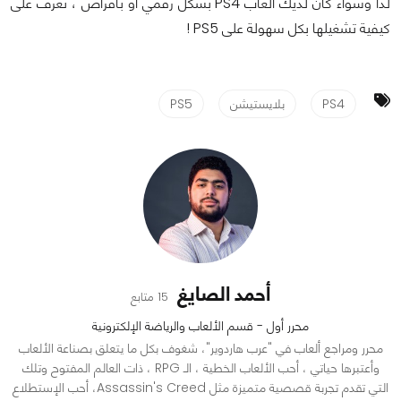
لذا وسواء كان لديك ألعاب PS4 بشكل رقمي أو بأقراص ، تعرف على
كيفية تشغيلها بكل سهولة على PS5 !
PS4
بلايستيشن
PS5
أحمد الصايغ
15 متابع
محرر أول - قسم الألعاب والرياضة الإلكترونية
محرر ومراجع ألعاب في "عرب هاردوير"، شغوف بكل ما يتعلق بصناعة الألعاب
وأعتبرها حياتي ، أحب الألعاب الخطية ، الـ RPG ، ذات العالم المفتوح وتلك
التي تقدم تجربة قصصية متميزة مثل Assassin's Creed، أحب الإستطلاع