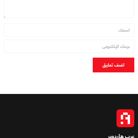
اضف تعليق
عرب هاردوير