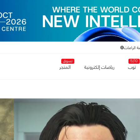
ة الرامات🔴
5/10
تسوق
توب
رياضات إلكترونية
المتجر