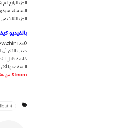
الجزء الرابع لم
السلسلة سيقوم 
الجزء الثالث من
بالفيديو كيف تبدو رسوميات 
vAzhlInTXE0
جدير بالذكر أن 
قادمة خلال الن
اللعبة معها أكثر
Steam من هنا
llout 4