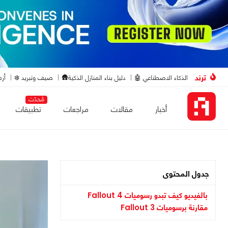
ترند
الذكاء الاصطناعي 🤖
دليل بناء المنازل الذكية🛖
صيف وتبريد ❄️
أزم
مُحدّث
أخبار
مقالات
مراجعات
تطبيقات
جدول المحتوى
بالفيديو كيف تبدو رسوميات Fallout 4
مقارنة برسوميات Fallout 3