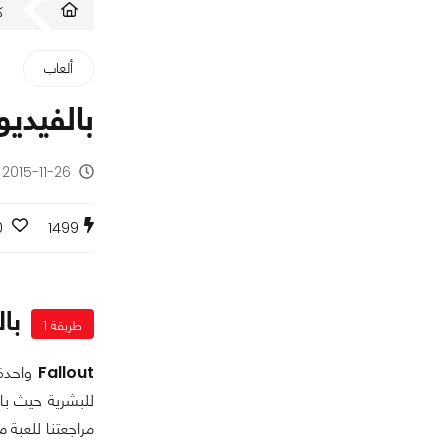
ك
ألعاب
بالفيديو كيف تبدو
2015-11-26 - منذ 10 سنوات
0
1499
بالفي
طريقة 1
Fallout
واحدة 
للبشرية حيث بال
مراجعتنا للعبة 