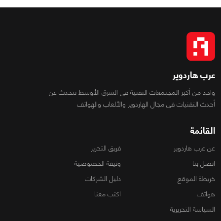
عرب هاردوير
واحد من أكبر المجتمعات التقنية فى الشرق الأوسط تتحدث عن
أحدث التقنيات فى مجال الهاردوير والألعاب والهواتف
القائمة
عن عرب هاردوير
فريق التحرير
اتصل بنا
وثيقة الخصوصية
خريطة الموقع
دليل الشركات
هواتف
اكتب معنا
السياسة التحريرية