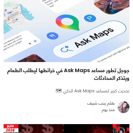
جوجل تطور مساعد Ask Maps في خرائطها ليطلب الطعام
ويتذكر المحادثات
تحديث كبير لمساعد Ask Maps الذكي 🗺️
بقلم زينب شريف
منذ يوم