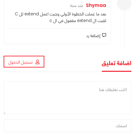
Shymaa
منذ سنة
بعد ما عملت الخطوة الأولي وجيت اعمل extend لل C
لقيت ال extend مقفول في ال c
إضافة رد
اضافة تعليق
تسجيل الدخول