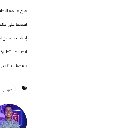
فتح قائمة التط
اضغط على قائمة ا
إيقاف تحسين اس
ابحث عن تطبيق Gmail أو أي تطبيق تود أن يتوقف دخوله في وضع النوم عند التوقف عن استخدامه ثم قم بإغلاق زر تفعيل هذه ا
ستصلك الآن إشع
جوجل