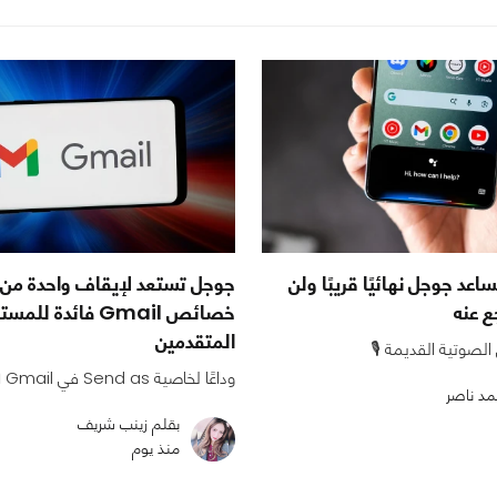
ساعد جوجل نهائيًا قريبًا ولن
جوجل تستعد لإيقاف واحدة من أ
ع عنه
خصائص Gmail فائدة ل
المتقدمين
الصوتية القديمة 🎙️
وداعًا لخاصية Send as في Gmail 📧
مد ناصر
بقلم زينب شريف
منذ يوم