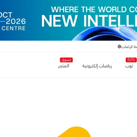
ة الرامات🔴
5/10
تسوق
توب
رياضات إلكترونية
المتجر