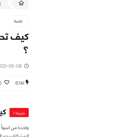
ك
تقنية
؟
2021-05-08 - منذ 5 سنو
0
6741
كيف
طريقة 1
المشكلة يرجع إل