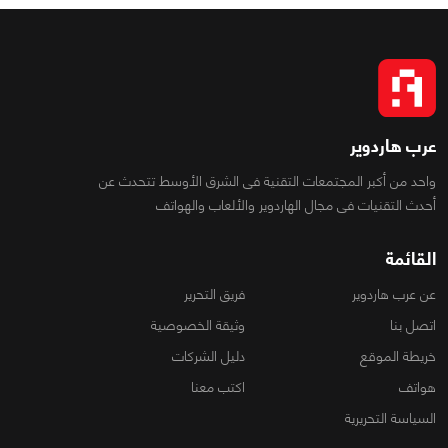
عرب هاردوير
واحد من أكبر المجتمعات التقنية فى الشرق الأوسط تتحدث عن
أحدث التقنيات فى مجال الهاردوير والألعاب والهواتف
القائمة
عن عرب هاردوير
فريق التحرير
اتصل بنا
وثيقة الخصوصية
خريطة الموقع
دليل الشركات
هواتف
اكتب معنا
السياسة التحريرية