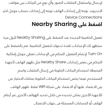
لإرسال واستقبال الملفات, الصور وأي نوع من البيانات بين هواتف
الاندرويد. توجه إلى إعدادات الهاتف توجه إلى إعدادات حساب جوجل اختر
Device Connections
اضغط على Nearby Sharing
تفعيل الخاصية الجديدة عند الضغط على Nearby Sharing لأول مرة
ستظهر لك الإعدادات نافذة تدعوك لتفعيل الخاصية. قم بالضغط على
Turn On لإتمام التفعيل. التحكم في الإعدادات تعطي جوجل إمكانية
التحكم في بعض إعدادات Nearby Share مثل ظهور الهاتف لأجهزة
المحيطة, استخدام البيانات الخلوية في إرسال الملفات واسم
المستخدم. فيما يخص استخدام البيانات الخلوية يمكنك الاختيار من
بين الاعتماد عليها أو الاعتماد على شبكة WIFI فقط. ظهور الهاتف
للأجهزة الأخرى يمكن تحديده من خلال تحديد الهواتف الأخرى عبر أرقام
الهاتف أو الحسابات المسجلة في جهات الاتصال.