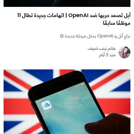
آبل تصعد حربها ضد OpenAI | اتهامات جديدة تطال 11
موظفًا سابقًا
نزاع آبل و OpenAI يدخل مرحلة جديدة ⚖️
بقلم زينب شريف
منذ 3 أيام