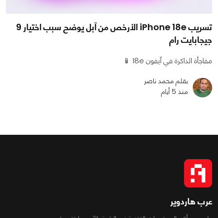
تسريب iPhone 18e الأرخص من آبل يوضح سبب اختيار 9
جيجابايت رام
مفاجأة الذاكرة في آيفون 18e 📱
بقلم محمد ناصر
منذ 5 أيام
عرب هاردوير