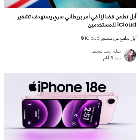
آبل تطعن قضائيًا في أمر بريطاني سري يستهدف تشفير
iCloud للمستخدمين
آبل تدافع عن تشفير iCloud 🔒
بقلم زينب شريف
منذ 5 أيام