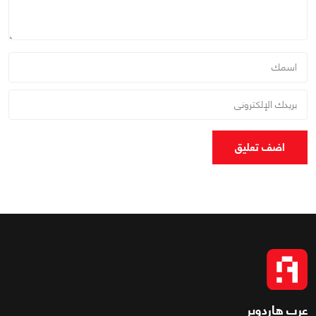
اضف تعليق
عرب هاردوير