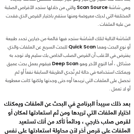
وهي شاشة
Scan Source
والتي من خلالها ستجد الأقراص الصلبة
المختلفة التي لديك معروضة ومنها ستقم باختيار القرص الذي فقدت
من عليه الملفات .
الشاشة التالية لتلك الشاشة ستجد فيها قائمة من خيارين تحدد طبيعة
أو نوع البحث وهما
Quick Scan
للبحث السريع عن الملفات والذي
يفترض في الأغلب أن القرص الصلب الخاص بك سليم ولا توجد به
مشاكل ، أما النوع الأخر وهو
Deep Scan
فيقوم بعمل بحث عميق
ويمكنك استخدامه في حالة لم تُجدي الطريقة السابقة نفعاً أو لم
تحصل على الملفات التي تريدها أوه حتى وجدتها ولكنها كانت معطوبة
أو لا تعمل .
بعد ذلك سيبدأ البرنامج في البحث عن الملفات ويمكنك
اختيار الملفات التي تريدها ومن ثم استعادتها لمكان أو
لقرص صلب خارجي ، ودائماً تأكد من أنك تستعيد
الملفات على قرص أخر لأن محاولة استعادتها على نفس