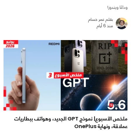
وداعًا ويندوز!
بقلم عمر حسام
منذ 6 أيام
ملخص الأسبوع| نموذج GPT الجديد، وهواتف ببطاريات
عملاقة، ونهاية OnePlus