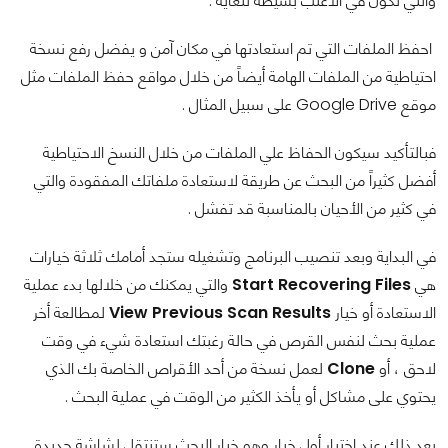
والتي تكون في الأغلب بسيطة للغاية .
احفظ الملفات التي تم استعادتها في مكان آمن و يفضل رفع نسخة
احتياطية من الملفات الهامة أيضاً من خلال مواقع حفظ الملفات مثل
موقع Google Drive على سبيل المثال .
فبالتأكيد سيكون الحفاظ علي الملفات من خلال النسخ الاحتياطية
أفضل كثيراً من البحث عن طريقة لاستعادة ملفاتك المفقودة والتي
في كثير من الأحيان بالمناسبة قد تفشل .
في البداية وبعد تنصيب البرنامج وتشغيله ستجد أمامك ثلاثة خيارات
هي
Start Recovering Files
والتي يمكنك من خلالها بدء عملية
الاستعادة أو خيار
View Previous Scan Results
لمطالعة أخر
عملية بحث لنفس القرص في حالة رغبتك استعادة شيء في وقت
لاحق ، أو
Clone
لعمل نسخة من أحد الأقراص الخاصة بك الذي
يحتوي على مشاكل أو يأخذ الكثير من الوقت في عملية البحث .
بعد ذلك عند اختيار أول خيار وهو خيار البحث ستنتقل لشاشة جديدة