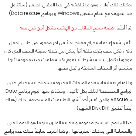
يمكنك ذلك أولا ، وهو ما نناقشه في هذا المقال الصغير (سنتناول
هنا الطريقة مع نظام تشغيل Windows و برنامج Data rescue) .
إقرأ أيضًا:
كيفية مسح البيانات من الهاتف بشكل آمن قبل بيعه
الأمر يشبه إعادة استخراج مفتاح بدلاً من آخر مفقود من خلال القفل
ذاته ، فكل ملف يترك خلفه أثراً يمكن من خلاله معرفة الملف الذي كان
موجوداً بكامل بياناته بشرط ألا تقوم بكتابة ملفات جديدة فوقه لأنها
ستمحو أثر الملفات السابقة و تحل محلها.
و للقيام بعملية استعادة الملفات المحذوفة ستحتاج لاستخدام احدى
البرامج المخصصة لذلك بكل تأكيد ، وستذكر منها اليوم برنامج Data
Rescue 5 والذي يُعتبر أحد أشهر التطبيقات المستخدمة لذلك (هناك
أيضاً تطبيق Disk Drill الشهير) .
هذا البرنامج له نسخ مدفوعة و مجانية الفارق بينهما هو الدعم الفني
والمساحة التي يمكنك استرجاعها ، وكما أشرت سابقاً هناك عدة برامج