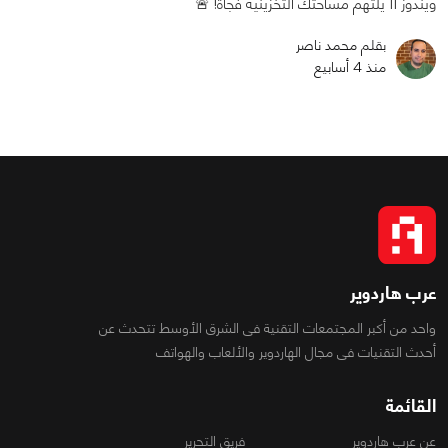
ويندوز 11 يلتهم مساحتك التخزينية فجأة! 🚨
بقلم محمد ناصر
منذ 4 أسابيع
عرب هاردوير
واحد من أكبر المجتمعات التقنية فى الشرق الأوسط تتحدث عن
أحدث التقنيات فى مجال الهاردوير والألعاب والهواتف
القائمة
عن عرب هاردوير
فريق التحرير