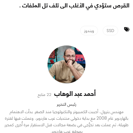
القرص ستؤدي في الأغلب الى تلف تل الملفات .
SSD
ويندوز
أحمد عبد الوهاب
22 متابع
رئيس التحرير
مهندس بترول، أحببت الكمبيوتر والتكنولوجيا منذ الصغر. بدأت الاهتمام
بالهاردوير عام 2008 مع بداية دخولي منتديات عرب هاردوير، وعملت فيها لفترة
طويلة، ثم عملت بعد تخرُّجي في بضعة مجالات قبل الاستقرار مرة أُخرى كمحرر
بموقع عرب هاردوير.