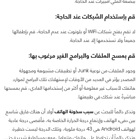
ببضعة الملي أمبيرات عند الحاجة.
قم بإستخدام الشبكات عند الحاجة
:
لا تقم بفتح شبكات WiFi أو بلوتوث عند عدم الحاجة، قم بإطفائها
جميعاً ولا تستخدمها إلا عند الحاجة.
قم بمسح الملفات والبرامج الغير مرغوب بها
:
وجود الملفات من نوعية Junk أو تطبيقات مشبوهة ومجهولة
المصدر يؤثر في العديد من الأوقات لإستهلاك تلك البرامج لموارد
هاتفك لأسباب غير معلومة أو أكثر من إستخدامها العادي، قم بمسحها
مباشرةً عند شكك في طبيعتها.
وتذكر دائماً للبحث عن
سبب سخونة الهاتف
أولا أن هناك فارق شاسع
بين دفىء الهاتف وإرتفاع درجة الحرارة الخاصة به، فأقصى درجة عادية
لهواتف Android هي 43 درجة مئوية، وتلك الدرجة ليست خطيرة.
وتذكر دائماً أن تحافظ على هاتفك وتتعامل معه بمسئولية شديدة حتى