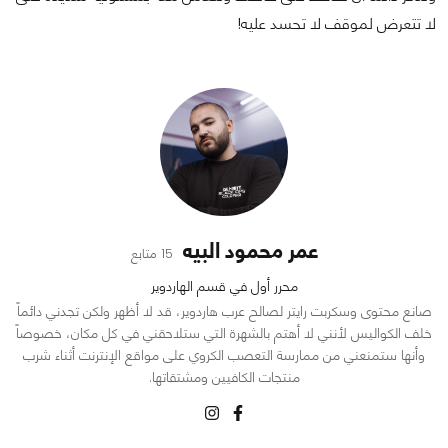
لا تتعرض لموقف لا تحسد عليه!
عمر محمود البيه
15 متابع
محرر أول في قسم الهاردوير
صانع محتوى وسكربت رايتر لصالح عرب هاردوير، قد لا أظهر ولكن تجدني دائماً
خلف الكواليس لأنني لا أهتم بالشهرة التي ستلاحقني في كل مكان، خصوصاً
وأنها ستمنعني من ممارسة التعصب الكروي على مواقع الإنترنت أثناء شرب
منتجات الكافيين ومشتقاتها.