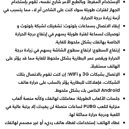
الإستخدام المفرط: وبالطبع الأمر شارح نفسه، تقوم بإستخدام
الجهاز لفترات طويلة سواء كنت على الشاحن أم لا، مما يتسبب في
أزمة زيادة درجة الحرارة.
إبقاء الاتصال بسماعات بلوتوث: تشغيلك لشبكة بلوتوث و
توصيلك لسماعة لفترة طويلة يسهم في إرتفاع درجة الحرارة
الخاصة بهاتفك بشكل ملحوظ للغاية.
إرتفاع السطوع: ارتفاع سطوع الشاشة يسهم في زيادة درجة
الحرارة ويقصر عمر البطارية بشكل ملحوظ للغاية مما قد يؤثر على
الهاتف مستقبلاً.
الإتصال بشبكات 3G و WiFi: إن كنت تقوم بالاتصال بتلك
الشبكات، فإهلاكك للبطارية يؤثر بالسلب على حرارة هاتف
Android الخاص بك بشكل ملحوظ.
جلسات الألعاب الطويلة: معاملتك لهاتفك وكأنه منصة ألعاب
منزلية لتلعب PUBG لساعات متصلة لن يفيدك إلا برتبة عالية في
اللعبة ودرجة حرارة مماثلة لها.
غطاء الهاتف: إستخدامك لغطاء هاتف رديء أو غير مصمم لهاتفك