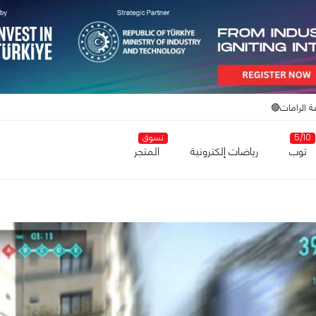
ة الرامات🔴
5/10
تسوق
توب
رياضات إلكترونية
المتجر