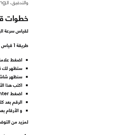
والتدقيق، الـPing هو سرعة شبكة الإنترنت الخاصة بك في الردّ على الطلبات وإرسالها أيضًا، الأمر ليس معقّد، إلا أننا سنقوم بشرحه على أي حال.
خطوات قيا
لقياس سرعة البنج طريقتين عبر نافذة RUN و عبر مواق
طريقة 1 قياس البنج من جهاز الكمبيوتر:
اضغط علامة ال
ستظهر لك نافذة RUN .اكتب
سنظهر شاشة 
اكتب هذا الأمرPING وبعدها أي موقع تريد قياس سرعة اتصا
اضغط Enter ستظهر لك نتيجة قياس البينج الصحيحة بدون برامج
الرقم بعد كلمة TIMEهو الPING بال
و الأرقام بعد Minimum , maximum , average تقيس متوسط وأعلى وأقل قيمة
لمزيد من التوض