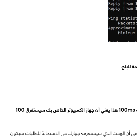
البينج هو وقت الاستجابة الخاص بشبكة الإنترنت Reaction Time، إذا كان البينج لديك 100ms هذا يعني أن جهاز الكمبيوتر الخاص بك سيستغرق 100
 يعني أن الوقت الذي سيستغرقه جهازك في الاستجابة للطلبات سيكون