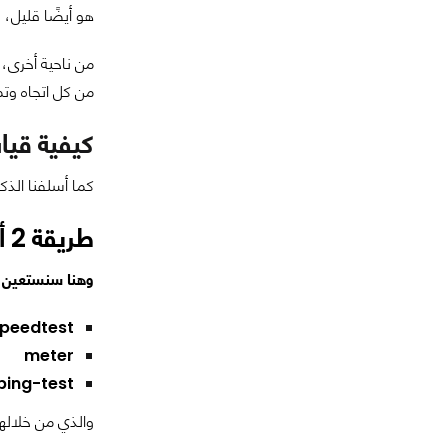
هو أيضًا قليل،
من كل اتجاه وتم
كيفية قياس البينج (g
كما أسلفنا الذ
طريقة 2 أفضل مواقع قياس البنج
وهنا سنستعين ب 3 مواقع ستقيس البنج عبر عدة سرفرات عالمية وسنتحدث 
peedtest
meter
ping-test
والذي من خلالها