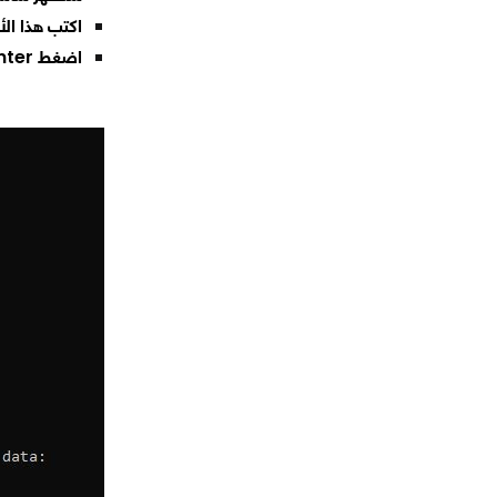
اكتب هذا الأمرPING وبعدها أي موقع تريد قياس سرعة اتصا
اضغط Enter ستظهر لك نتيجة قياس البينج الصحيحة بدون برامج