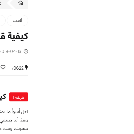
ك
ألعاب
كيفية قياس البنج (ng
2019-04-13 - منذ 7 سنوات
70622
كيف 
طريقة 1
وهذا أمر طبيعي