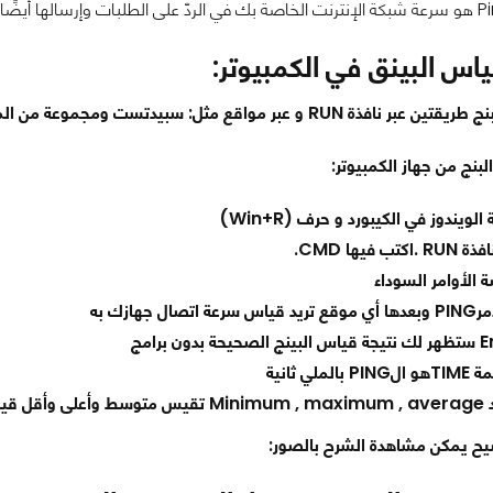
س البينق في الكمبيوتر:
ع مثل: سبيدتست ومجموعة من المواقع الأخرى سنقوم بذكرها في الشرح بالصور:
ويندوز في الكيبورد و حرف (Win+R)
 فيها CMD.
الأوامر السوداء
ل جهازك به
ملي ثانية
 للبنج.
يح يمكن مشاهدة الشرح بالصور: