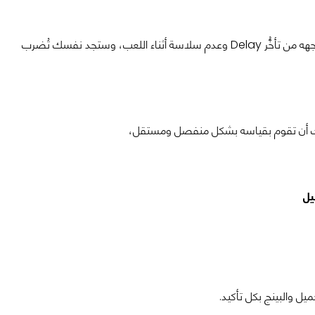
من ناحية أخرى، إن تعدّى البينج الخاص بك الـ150ms فستبدأ في فقدان أعصابك مما ستواجهه من تأخُّر Delay وعدم سلاسة أثناء اللعب، وستجد نفسك تُضرب
عليك أن تقوم بقياسه بشكل منفصل ومستقل،
ل والبينج بكل تأكيد.