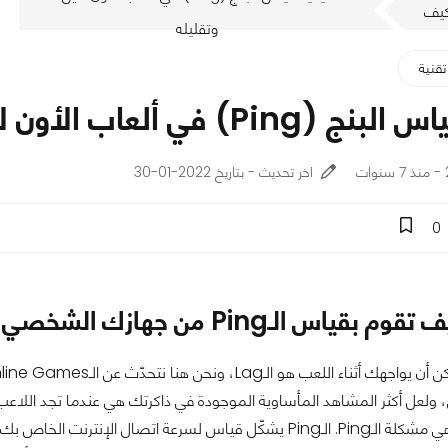
يف
وتقليله
تقنية
Pi) في ألعاب الأون لاين وتقليله
اخر تحديث - بتاريخ 2022-01-30
0
تقوم بقياس الـPing من جهازك الشخصي
، ولعل أكثر المشاهد المأساوية الموجودة في ذاكرتك هي عندما تجد اللاع
خسرت، وهذه هي مشكلة الـPing. الـPing يشكّل قياس لسرعة اتص