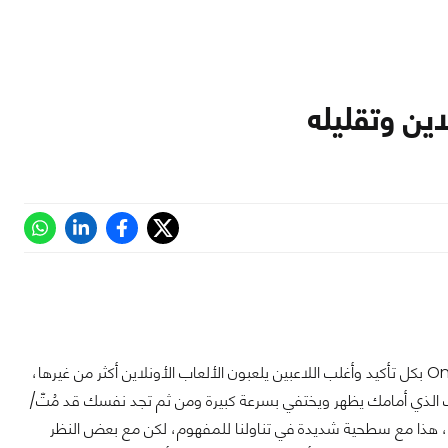
لعل أسوأ ما يمكن أن يواجهك أثناء اللعب هو الـLag، ونحن هنا نتحدّث عن الـOnline Games بكل تأكيد وأغلب اللاعبين يلعبون الألعاب الأونلاين أكثر من غيرها،
ب الذي أمامك يظهر ويختفي بسرعة كبيرة ومن ثم تجد نفسك قد مُتّ/
ال الإنترنت الخاص بك، هذا مع سطحية شديدة في تناولنا للمفهوم، لكن مع بعض النظر