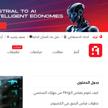
ترند
الذكاء الاصطناعي 🤖
دليل بناء المنازل الذكية🛖
صيف وتبريد ❄️
أزم
مُحدّث
أخبار
مقالات
مراجعات
تطبيقات
جدول المحتوى
كيف تقوم بقياس الـPing من جهازك الشخصي
خطوات قياس البينق في الكمبيوتر: