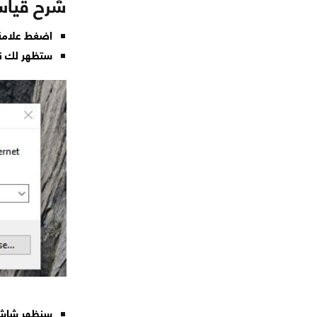
شرح قياس 
اضغط علامة ال
ستظهر لك نافذة RUN .اكتب
سنظهر شاشة 