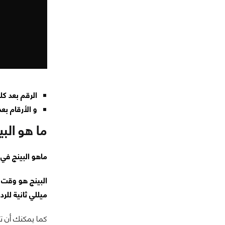
الرقم بعد كلمة TIMEهو الPING بال
و الأرقام بعد Minimum , maximum , average تقيس متوسط وأعلى وأقل قيمة
ما هو البينج (Ping) في الألع
ماهو البينج في 
ميللي ثانية للرد على الـRequests التي
كما يمكنك أن ت