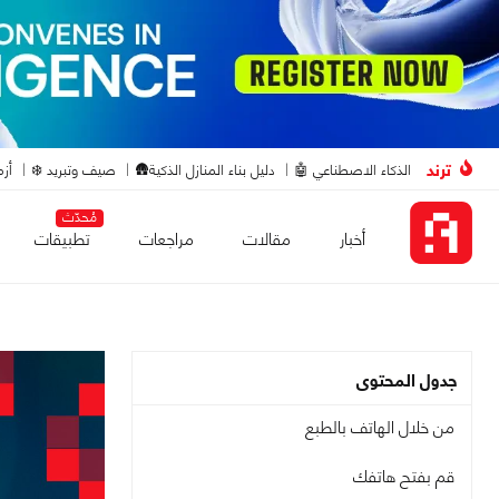
ترند
الذكاء الاصطناعي 🤖
دليل بناء المنازل الذكية🛖
صيف وتبريد ❄️
أزم
مُحدّث
أخبار
مقالات
مراجعات
تطبيقات
جدول المحتوى
من خلال الهاتف بالطبع
قم بفتح هاتفك