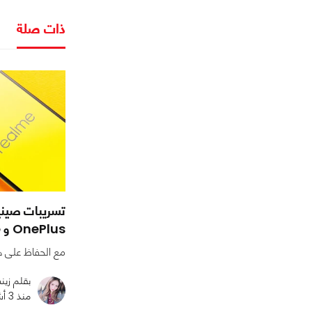
ذات صلة
تسريبات صينية
OnePlus و Realme في كيان إداري واحد
مع الحفاظ على ه
بقلم زي
منذ 3 أشهر