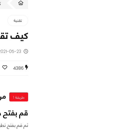
ك
تقنية
كيف تقوم بتح
2021-05-23 - منذ 5 سنوا
4386
من
طريقة 1
قم بفتح 
ثم قم بفتح تطب