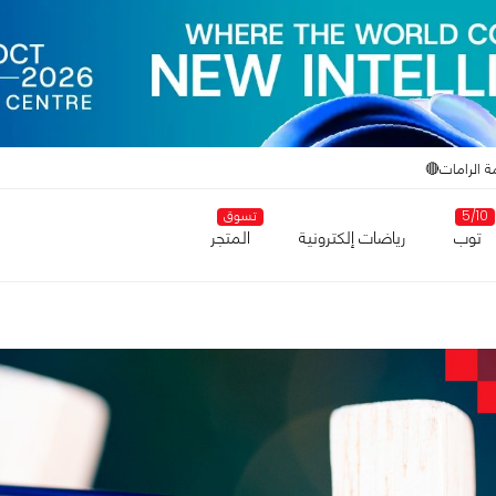
ة الرامات🔴
5/10
تسوق
توب
رياضات إلكترونية
المتجر