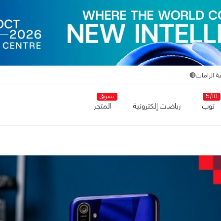
ة الرامات🔴
5/10
تسوق
توب
رياضات إلكترونية
المتجر