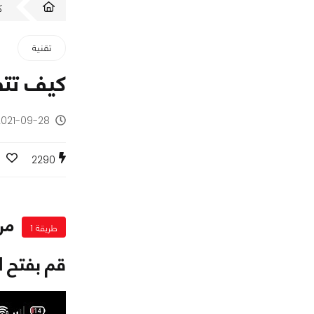
ك
تقنية
كيف تتفقد
2021-09-28 - منذ 4 سنو
2290
من
طريقة 1
قم بفتح ا