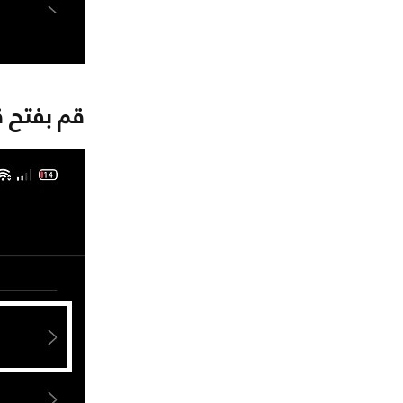
قم بفتح ق