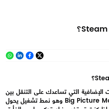
والمميزات الإضافية التي تساعدك على التنقل بين
ألعابك بسهولة تامة، ومن بين هذه الخصائص الـ Big Picture Mode وهو نمط تشغيل يحول