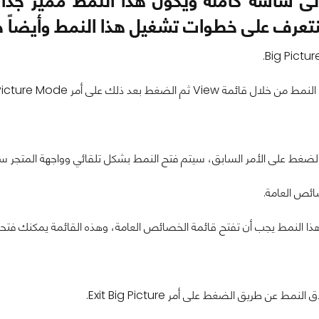
إلى شاشة كاملة ويكون هذا النمط مميز جداً
تعرف على خطوات تشغيل هذا النمط وأيضاً خ
 View ثم الضغط بعد ذلك على أمر Pic Picture Mode.
غط على الأمر السابق، سيتم فتح النمط بشكل تلقائي وواجهة المتجر ستتحول وكأنها ل
ائص العامة.
 هذا النمط يجب أن تفتح قائمة الخصائص العامة، وهذه القائمة يمكنك فتح
نمط عن طريق الضغط على أمر Exit Big Picture.