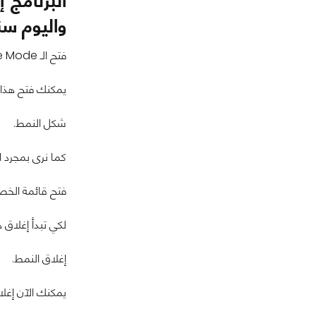
البرنامج 
واليوم سن
فتح الـ Big Picture Mode.
يمكنك فتح هذا النمط من خلال قائمة
شكل النمط.
كما نرى بمجرد الض
فتح قائمة الخص
لكي تبدأ إغلاق
إغلاق النمط.
يمكنك الآن إغلاق ال