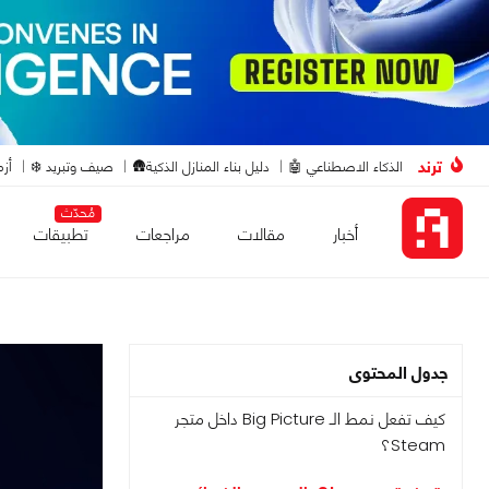
ترند
الذكاء الاصطناعي 🤖
دليل بناء المنازل الذكية🛖
صيف وتبريد ❄️
أزم
مُحدّث
أخبار
مقالات
مراجعات
تطبيقات
جدول المحتوى
كيف تفعل نمط الـ Big Picture داخل متجر
Steam؟