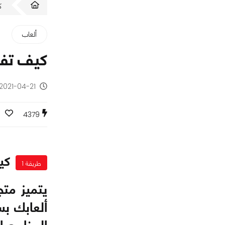
ك
ألعاب
كيف تفعل نمط الـ re
2021-04-21 - منذ 5 سنوات
0
4379
كيف تف
طريقة 1