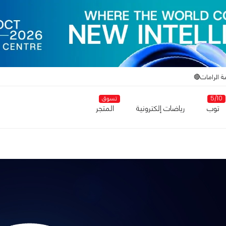
ة الرامات🔴
5/10
تسوق
توب
رياضات إلكترونية
المتجر