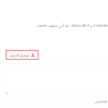
محرر ومراجع ألعاب في عرب هاردوير، أعشق الألعاب الاستراتيجية مثل Civilization و Warcraft III، كما أنني شغوف بالألعاب
تسجيل الدخول