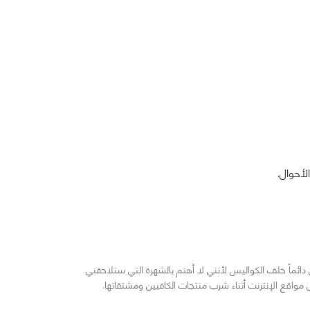
أحوال.
ائماً خلف الكواليس لأنني لا أهتم بالشهرة التي ستلاحقني
اقع الإنترنت أثناء شرب منتجات الكافيين ومشتقاتها.