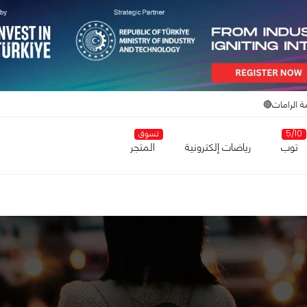
ة الرامات🔴
5/10
تسوق
توب
رياضات إلكترونية
المتجر