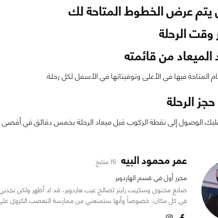
 يتم عرض الخطوط المتاحة لك
 وقت الرحلة
 الميعاد من قائمته
ام المتاحة فيها في الأعلى وتوقيتاتها في الأسفل لكل رحلة.
حجز الرحلة
عليك الوصول إلى نقطة الركوب قبل ميعاد الرحلة بخمس دقائق في أقصى ال
عمر محمود البيه
15 متابع
محرر أول في قسم الهاردوير
صانع محتوى وسكربت رايتر لصالح عرب هاردوير، قد لا أظهر ولكن تجدني د
في كل مكان، خصوصاً وأنها ستمنعني من ممارسة التعصب الكروي على مو