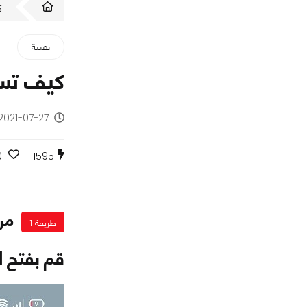
ك
تقنية
كيف تستق
2021-07-27 - منذ 5 سنوات
0
1595
من
طريقة 1
قم بفتح التط