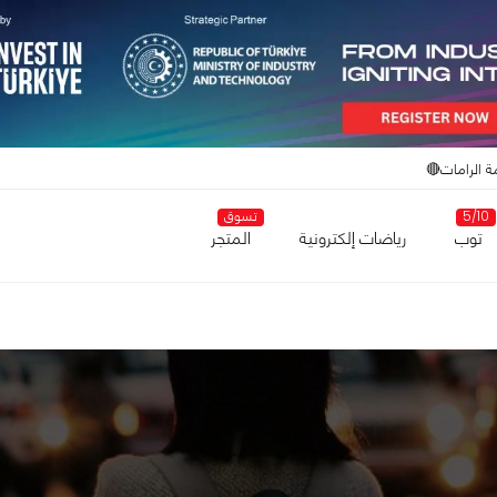
ة الرامات🔴
5/10
تسوق
توب
رياضات إلكترونية
المتجر