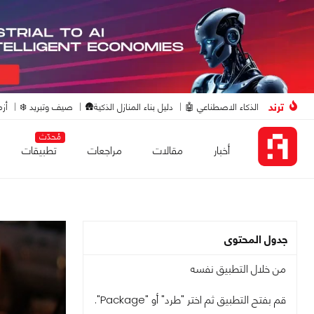
ترند
الذكاء الاصطناعي 🤖
دليل بناء المنازل الذكية🛖
صيف وتبريد ❄️
أزم
مُحدّث
أخبار
مقالات
مراجعات
تطبيقات
جدول المحتوى
من خلال التطبيق نفسه
قم بفتح التطبيق ثم اختر "طرد" أو "Package".