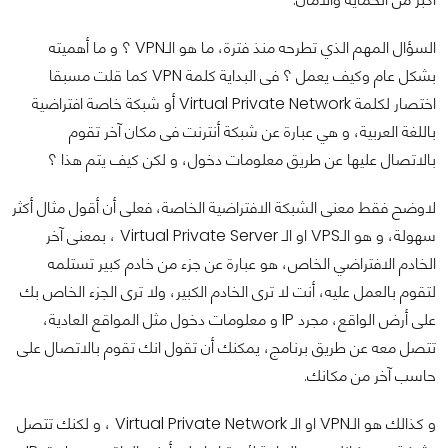
السؤال المهم الذي تطرحه منذ فترة، ما هو الـVPN ؟ و ما أهميته
بشكل عام وكيف يعمل ؟ فى البداية كلمة VPN كما قلت مسبقا
اختصار لكلمة Virtual Private Network أو شبكة خاصة افتراضية
باللغة العربية، و هي عبارة عن شبكة أنترنت فى مكان آخر تقوم
بالاتصال عليها عن طريق معلومات دخول، و لكن كيف يتم هذا ؟
لاوضح فقط معنى الشبكة الافتراضية الخاصة، فعلى أن أقول مثال أكثر
سهولة، و هو الـVPS او الـ Virtual Private Server ، بمعنى آخر
الخادم الافتراضي الخاص، هو عبارة عن جزء من خادم كبير تستلمه
لتقوم بالعمل عليه، أنت لا ترى الخادم الكبير، ولا ترى الجزء الخاص بك
على أرض الواقع، مجرد IP و معلومات دخول مثل المواقع العادية،
تتصل معه عن طريق برنامج، يمكنك أن تقول انك تقوم بالاتصال على
حاسب آخر من مكانك.
و كذالك هو الـVPN او الـ Virtual Private Network ، و لكنك تتصل