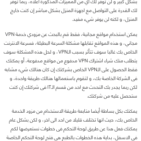
بشكل كبير و لن توفر لك اي من المميزات المذكورة أعلاه، ربما توفر
لك القدرة على التواصل مع اجهزة المنزل بشكل مباشر إن كنت خارج
المنزل، و لكنه لن يوفر شيء مفيد.
يمكن استخدام مواقع مجانية، فقط قم بالبحث عن مزودي خدمة VPN
مجاني، و هذه المواقع تقابلها مشكلة السرعة البطيئة، فسرعة الانترنت
الخاص بك غالبا سوف تتأثر بسبب الـVPN، و لحل هذه المشكلة سوف
يتطلب منك شراء اشتراك VPN مدفوع من مواقع مدفوعة، أو يمكنك
فقط الحصول على الـVPN الخاص بشركتك إن كان هنالك شيء مشابه
فى الشركة الخاصة بك، و لتقوم باستعمالها هنالك طريقة واحدة، و
لكن ربما يجدر بك التحدث مع احد من قسم الـIT فى شركتك إن كنت
ستحصل عليه من شركتك.
يمكنك بكل بساطة أيضا متابعة طريقة الاستخدام من مزود الخدمة
الخاص بك، حيث انها تختلف قليلا من احد الى اخر، و لكن بشكل عام
يمكنك فعل هذا عن طريق لوحة التحكم فى خطوات نستعرضها لكم
فى الاسفل، بداية هذه الخطوات بالطبع هي فتح لوحة التحكم الخاصة