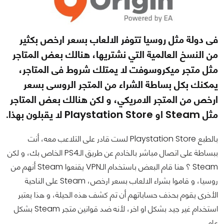
فى دولة مثل روسيا تتوفر الالعاب بسعر ارخص بكثير
من النسخ العالمية التي نشتريها، هنالك بعض المتاجر
مثل متجر ميكروسوفت لا يمتلك شروط فى المتاجر،
يمكنك بكل بساطة الشراء من المتجر الروسى بسعر
ارخص من المتجر الامريكي، و لكن هنالك بعض المتاجر
مثل Steam او Playstation Store لا يقبلون بهذا.
بالطبع Playstation Store لست قادر على التلاعب معه، أنت
ببساطة على اتصال مباشر بالخادم عن طريق الـPS4 الخاص بك، و لكن
Steam ؟ هنا قام البعض باستخدام الـVPN يقنعوا Steam أنهم من
روسيا، و قاموا بشراء الالعاب بسعر ارخص، Steam على الناحية
الأخرى يقوم بحذف حساباتهم أن تم كشف هذه الحيلة، و هذا يعتبر
استخدام غير جيد بشكل او اخر، لأنه ضد قوانين متجر Steam بشكل
عام.