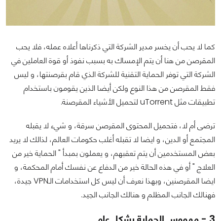
كما لا يحب أن يخسر مدير الشركة التي ذكرناها أعلاه عمله، فلا يحب
المقرصن من هنا أن يتم الإمساك به بسبب نفوذ أو قوة العاملين في
الشركة التي توفر الحماية التقنية للشركة الذي قام بقرصنتها، و ليس
فقط المقرصن من هذا النوع ولكن أيضا الذين يقومون باستخدام
تطبيقات مثل uTorrent لتحميل الأشياء المقرصنة.
ترضى أم لا، فتحميل المحتوى المقرصن سرقة، و شيء لا يقبله
المجتمع أو الدين، و ايضا لا تقبله أغلب حكومات العالم، لذالك لا يريد
بعض المستخدمين أن يتم تعقبهم، و يعملون بمبدأ " الحماية خير من
العلاج " أو في هذه الحالة خير من الدفاع عن نفسك أمام المحكمة، و
ايضا المقرصنين، وبهذا نعرف أن ليس كل استخدامات الـVPN جيدة،
فهنالك الجانب المظلم و هنالك الجانب الجيد.
3 - مهووس الحماية بشكل عام.