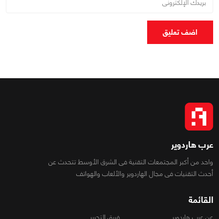
اضف تعليق
عرب هاردوير
واحد من أكبر المجتمعات التقنية فى الشرق الأوسط تتحدث عن
أحدث التقنيات فى مجال الهاردوير والألعاب والهواتف
القائمة
عن عرب هاردوير
فريق التحرير