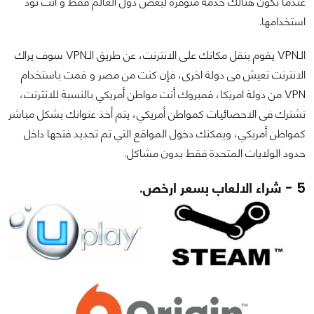
عندما تكون هنالك خدمة متوفرة لبعض دول العالم فقط و أنت تود
استخدامها.
الـVPN يقوم بنقل مكانك على الانترنت، عن طريق الـVPN سوف يراك
الانترنت تعيش فى دولة اخرى، فإن كنت من مصر و قمت باستخدام
VPN من دولة امريكا، فمبروك أنت مواطن أمريكي بالنسبة للانترنت،
تشترك فى الاحصائيات كمواطن أمريكي، يتم أخذ عنوانك بشكل مباشر
كمواطن أمريكي، ويمكنك دخول المواقع التي تم تحديد فتحها داخل
حدود الولايات المتحدة فقط بدون مشاكل.
5 - شراء الالعاب بسعر ارخص.