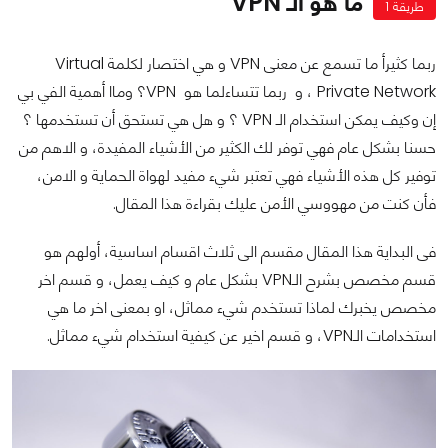
ما هو الـ VPN
طريقة 1
ربما كثيرأ ما تسمع عن معنى VPN و هي اختصار لكلمة Virtual
Private Network ، و ربما تتساءلما هو VPN؟ وماا أهمية الفي بي
إن وكيف يمكن استخدام الـ VPN ؟ و هل هي تستحق أن تستخدمها ؟
حسنا بشكل عام فهي توفر لك الكثير من الأشياء المفيدة، و الاهم من
توفير كل هذه الأشياء فهي تعتبر شيء مفيد لهواة الحماية و الامن،
فأن كنت من مهووسي الأمن عليك بقراءة هذا المقال.
فى البداية هذا المقال مقسم الى ثلاث اقسام اساسية، أولهم هو
قسم مخصص بشرح الـVPN بشكل عام و كيف يعمل، و قسم اخر
مخصص يخبرك لماذا تستخدم شيء مماثل، او بمعنى اخر ما هي
استخدامات الـVPN، و قسم اخير عن كيفية استخدام شيء مماثل.