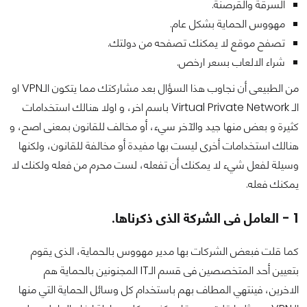
السرقة والقرصنة.
مهووس الحماية بشكل عام.
تصفح موقع لا يمكنك تصفحه من دولتك.
شراء الالعاب بسعر ارخص.
من الطبيعى أن نجاوب هذا السؤال بعد مشاركتك مما يتكون الـVPN او
الـ Virtual Private Network باسم اخر، و اولا هنالك استخدامات
كثيرة و بعض منها جيد والآخر سيء، أو مخالف للقانون بمعنى اصح، و
هنالك استخدامات أخرى ليست بها مفيدة أو مخالفة للقانون، ولكنها
وسيلة لفعل شيء لا يمكنك أن تفعله، لست محرم من فعله ولكنك لا
يمكنك فعله.
1 - العامل فى الشركة الذى ذكرناها.
كما قلت فبعض الشركات بها مدير مهووس بالحماية، الذى يقوم
بتعيين أحد المتخصصين فى قسم الـIT المجنونين بالحماية هم
الاخرين، فينتهي المطاف بهم باستخدام كل وسائل الحماية التي منها