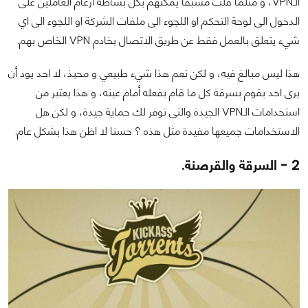
الـVPN، و مثلما قلت مسبقا يمكنهم بكل بساطة ارغام العاملين على
الدخول الى لوحة التحكم او اللجوء الى ملفات الشركة او اللجوء الى اي
شيء يتعلق بالعمل فقط عن طريق الاتصال بخادم VPN الخاص بهم.
هذا ليس مبالغ فيه، و لكن نعم هذا شيء طبيعي و محبذ، لا احد يود أن
يرى احد يقوم بسرقة كل ما قام بفعله أمام عينه، و هذا يعتبر من
استخدامات الـVPN الجيدة والتى توفر لك حماية جيدة، و لكن هل
الاستخدامات جميعها مفيدة مثل هذه ؟ حسنا لا اظن هذا بشكل عام.
2 - السرقة والقرصنة.