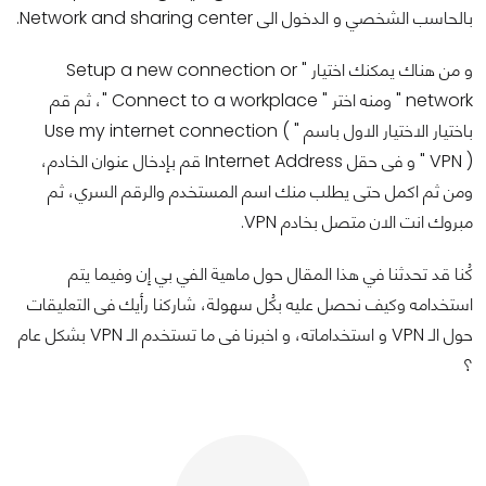
بالحاسب الشخصي و الدخول الى Network and sharing center.
و من هناك يمكنك اختيار " Setup a new connection or
network " ومنه اختر " Connect to a workplace "، ثم قم
باختيار الاختيار الاول باسم " Use my internet connection (
VPN ) " و فى حقل Internet Address قم بإدخال عنوان الخادم،
ومن ثم اكمل حتى يطلب منك اسم المستخدم والرقم السري، ثم
مبروك انت الان متصل بخادم VPN.
كُنا قد تحدثنا في هذا المقال حول ماهية الفي بي إن وفيما يتم
استخدامه وكيف نحصل عليه بكُل سهولة، شاركنا رأيك فى التعليقات
حول الـ VPN و استخداماته، و اخبرنا فى ما تستخدم الـ VPN بشكل عام
؟