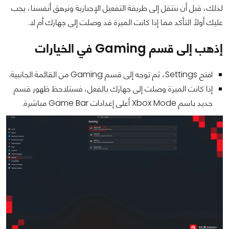
لذلك، قبل أن ننتقل إلى طريقة التفعيل الإجبارية ونرهق أنفسنا، يجب
عليك أولًا التأكد مما إذا كانت الميزة قد وصلت إلى جهازك أم لا.
إذهب إلى قسم Gaming في الخيارات
افتح Settings، ثم توجه إلى قسم Gaming من القائمة الجانبية.
إذا كانت الميزة وصلت إلى جهازك بالفعل، فستلاحظ ظهور قسم
جديد باسم Xbox Mode أعلى إعدادات Game Bar مباشرة.