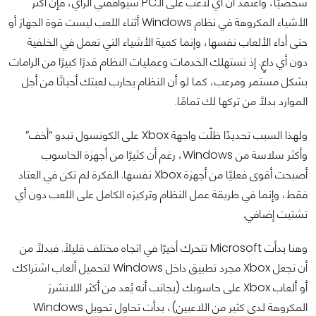
شخصيًا، وأعتقد أنّ أي لاعب على الـPC سيوافقني الرأي، فإنّ أكثر
الأشياء المكروهة في نظام Windows أثناء اللعب ليست قوة الجهاز أو
حتى أداء الألعاب نفسها، وإنما كمية الأشياء التي تعمل في الخلفية
دون أي داعٍ. إذ تستهلك الخدمات وعمليات النظام قدرًا كبيرًا من الرامات
بشكل مستمر ومرعب، كما لو أن النظام يحارب لعبتك أحيانًا من أجل
الموارد بدلاً من تركها لك تمامًا.
ولهذا السبب تحديدًا ظلّت واجهة Xbox على الكونسول تبدو “أخف”
وأكثر سلاسة من Windows، رغم أن كثيرًا من أجهزة الحاسوب
أصبحت أقوى فعليًا من أجهزة Xbox نفسها. الفكرة لم تكن في العتاد
فقط، وإنما في طريقة عمل النظام وتركيزه الكامل على اللعب دون أي
تشتيت إضافي.
وهنا بدأت Microsoft تتحرك أخيرًا في اتجاه مختلف قليلًا. فبدلًا من
أن تجعل Xbox مجرد تطبيق داخل Windows لتحميل ألعاب اشتراكك
أو ألعاب Xbox على حاسوبك (بجانب أنه يُعد من أكثر اللانشرز
المكروهة لدى كثير من اللاعبين)، بدأت تحاول تحويل Windows