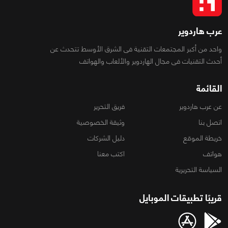
عرب هاردوير
واحد من أكبر المجتمعات التقنية فى الشرق الأوسط تتحدث عن
أحدث التقنيات فى مجال الهاردوير والألعاب والهواتف
القائمة
عن عرب هاردوير
فريق التحرير
اتصل بنا
وثيقة الخصوصية
خريطة الموقع
دليل الشركات
هواتف
اكتب معنا
السياسة التحريرية
قريبًا تطبيقات الموبايل