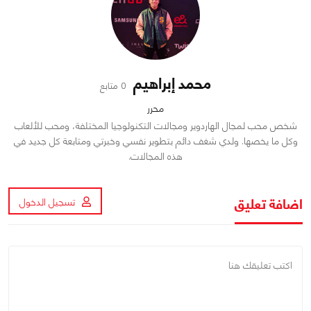
محمد إبراهيم
0 متابع
محرر
شخص محب لمجال الهاردوير ومجالات التكنولوجيا المختلفة، ومحب للألعاب
وكل ما يخصها. ولدي شغف دائم بتطوير نفسي وخبرتي ومتابعة كل جديد في
هذه المجالات.
اضافة تعليق
تسجيل الدخول